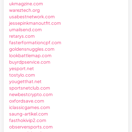
ukmagzine.com
wareztech.org
usabestnetwork.com
jessepinkmanoutfit.com
umailsend.com
retarys.com
fasterformationcpf.com
goldensnuggles.com
lookbattlemap.com
buyrdpservice.com
yesport.net
tostylo.com
yougetthat.net
sportsnetclub.com
newbestcrypto.com
oxfordsave.com
iclassicgames.com
saung-artikel.com
fasthokivip2.com
observersports.com