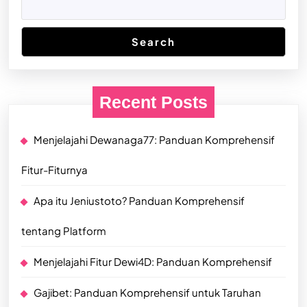
Search
Recent Posts
Menjelajahi Dewanaga77: Panduan Komprehensif
Fitur-Fiturnya
Apa itu Jeniustoto? Panduan Komprehensif
tentang Platform
Menjelajahi Fitur Dewi4D: Panduan Komprehensif
Gajibet: Panduan Komprehensif untuk Taruhan