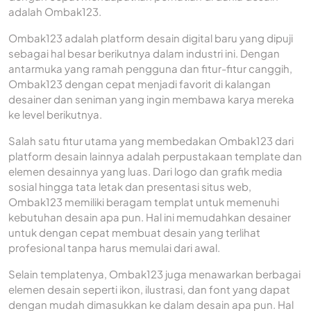
adalah Ombak123.
Ombak123 adalah platform desain digital baru yang dipuji
sebagai hal besar berikutnya dalam industri ini. Dengan
antarmuka yang ramah pengguna dan fitur-fitur canggih,
Ombak123 dengan cepat menjadi favorit di kalangan
desainer dan seniman yang ingin membawa karya mereka
ke level berikutnya.
Salah satu fitur utama yang membedakan Ombak123 dari
platform desain lainnya adalah perpustakaan template dan
elemen desainnya yang luas. Dari logo dan grafik media
sosial hingga tata letak dan presentasi situs web,
Ombak123 memiliki beragam templat untuk memenuhi
kebutuhan desain apa pun. Hal ini memudahkan desainer
untuk dengan cepat membuat desain yang terlihat
profesional tanpa harus memulai dari awal.
Selain templatenya, Ombak123 juga menawarkan berbagai
elemen desain seperti ikon, ilustrasi, dan font yang dapat
dengan mudah dimasukkan ke dalam desain apa pun. Hal