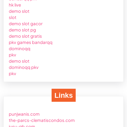
hk live
demo slot
slot
demo slot gacor
demo slot pg
demo slot gratis
pkv games bandarqq
dominoqq
pkv
demo slot
dominoqq pkv
pkv
Links
punjwanis.com
the-parcs-clematiscondos.com
jusu-gb.com