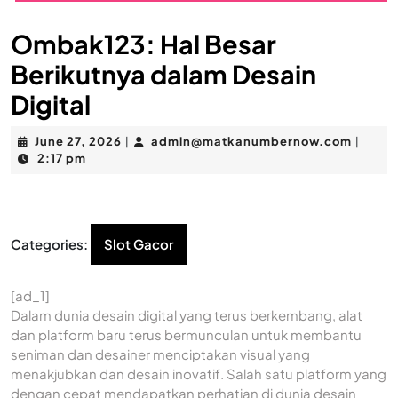
Ombak123: Hal Besar
Berikutnya dalam Desain
Digital
June
admin
June 27, 2026
admin@matkanumbernow.com
|
|
27,
2:17 pm
2026
Categories:
Slot Gacor
[ad_1]
Dalam dunia desain digital yang terus berkembang, alat
dan platform baru terus bermunculan untuk membantu
seniman dan desainer menciptakan visual yang
menakjubkan dan desain inovatif. Salah satu platform yang
dengan cepat mendapatkan perhatian di dunia desain