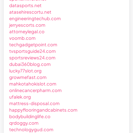
datasports.net
atasehirescortu.net
engineeringtechub.com
jerryescorts.com
attorneylegal.co
voomb.com
techgadgetpoint.com
tvsportsguide24.com
sportsreviews24.com
dubai360blog.com
lucky77slot.org
growmefast.com
mahkotahokislot.com
onlinecancerpharm.com
ufalek.org
mattress-disposal.com
happyflooringandcabinets.com
bodybuildinglife.co
qrdoggy.com
technologygud.com