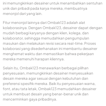
ini memungkinkan desainer untuk menambahkan sentuhan
unik dan pribadi pada karya mereka, membuatnya
menonjol dari yang lain.
Fitur menonjol lainnya dari Ombak123 adalah alat
kolaborasinya. Dengan Ombak123, desainer dapat dengan
mudah berbagi karyanya dengan klien, kolega, dan
kolaborator, sehingga memudahkan pengumpulan
masukan dan melakukan revisi secara real-time. Proses
kolaborasi yang disederhanakan ini membantu desainer
menghemat waktu dan memastikan bahwa pekerjaan
mereka memenuhi harapan kliennya.
Selain itu, Ombak123 menawarkan berbagai pilihan
penyesuaian, memungkinkan desainer menyesuaikan
desain mereka agar sesuai dengan kebutuhan dan
preferensi spesifik mereka. Baik itu penyesuaian warna,
font, atau tata letak, Ombak123 memudahkan desainer
untuk membuat desain yang benar-benar unik dan
mencerminkan gaya pribadinya.