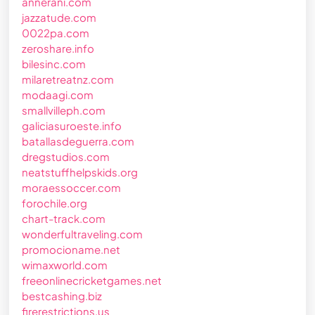
annerani.com
jazzatude.com
0022pa.com
zeroshare.info
bilesinc.com
milaretreatnz.com
modaagi.com
smallvilleph.com
galiciasuroeste.info
batallasdeguerra.com
dregstudios.com
neatstuffhelpskids.org
moraessoccer.com
forochile.org
chart-track.com
wonderfultraveling.com
promocioname.net
wimaxworld.com
freeonlinecricketgames.net
bestcashing.biz
firerestrictions.us