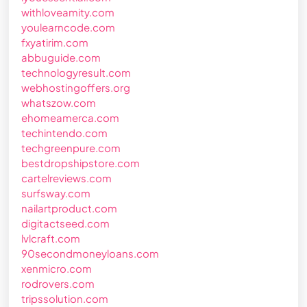
withloveamity.com
youlearncode.com
fxyatirim.com
abbuguide.com
technologyresult.com
webhostingoffers.org
whatszow.com
ehomeamerca.com
techintendo.com
techgreenpure.com
bestdropshipstore.com
cartelreviews.com
surfsway.com
nailartproduct.com
digitactseed.com
lvlcraft.com
90secondmoneyloans.com
xenmicro.com
rodrovers.com
tripssolution.com