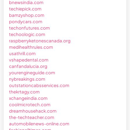
bnewsindia.com
techiepick.com
bamzyshop.com
pondycars.com
techonfutures.com
techoologic.com
raspberryketonescanada.org
medihealthrules.com
usathrill.com
vshapedental.com
canfandalucia.org
yourengineguide.com
nybreakings.com
outstationcabsservices.com
thekrtagy.com
xchangeindia.com
coolmicrotech.com
dreamhousehack.com
the-techteacher.com
automobilenews-online.com
fashionalltimes.com