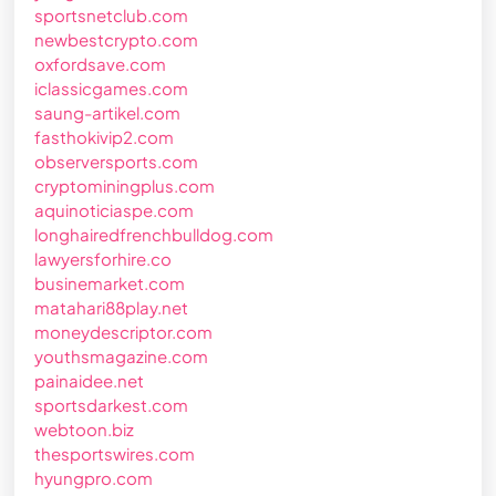
sportsnetclub.com
newbestcrypto.com
oxfordsave.com
iclassicgames.com
saung-artikel.com
fasthokivip2.com
observersports.com
cryptominingplus.com
aquinoticiaspe.com
longhairedfrenchbulldog.com
lawyersforhire.co
businemarket.com
matahari88play.net
moneydescriptor.com
youthsmagazine.com
painaidee.net
sportsdarkest.com
webtoon.biz
thesportswires.com
hyungpro.com