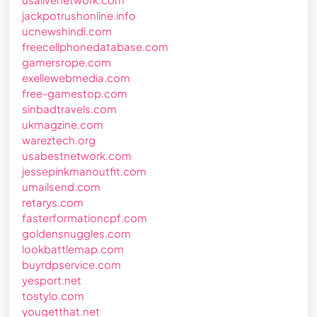
jackpotrushonline.info
ucnewshindi.com
freecellphonedatabase.com
gamersrope.com
exellewebmedia.com
free-gamestop.com
sinbadtravels.com
ukmagzine.com
wareztech.org
usabestnetwork.com
jessepinkmanoutfit.com
umailsend.com
retarys.com
fasterformationcpf.com
goldensnuggles.com
lookbattlemap.com
buyrdpservice.com
yesport.net
tostylo.com
yougetthat.net