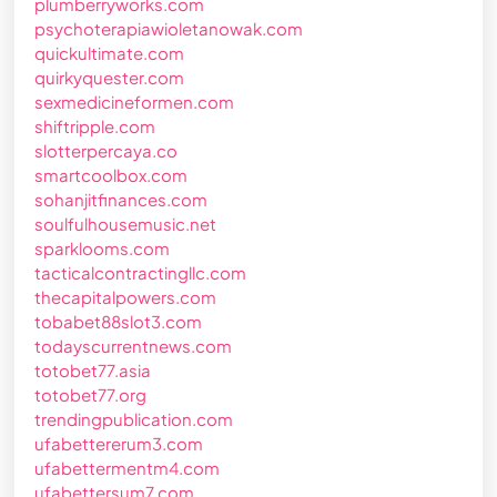
plumberryworks.com
psychoterapiawioletanowak.com
quickultimate.com
quirkyquester.com
sexmedicineformen.com
shiftripple.com
slotterpercaya.co
smartcoolbox.com
sohanjitfinances.com
soulfulhousemusic.net
sparklooms.com
tacticalcontractingllc.com
thecapitalpowers.com
tobabet88slot3.com
todayscurrentnews.com
totobet77.asia
totobet77.org
trendingpublication.com
ufabettererum3.com
ufabettermentm4.com
ufabettersum7.com