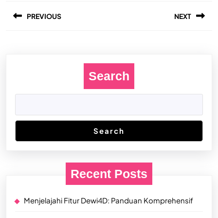
Post
PREVIOUS
NEXT
navigation
Previous
Next
post:
post:
Search
Search
Recent Posts
Menjelajahi Fitur Dewi4D: Panduan Komprehensif