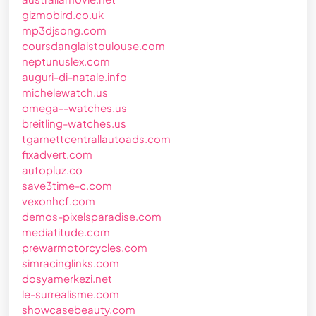
gizmobird.co.uk
mp3djsong.com
coursdanglaistoulouse.com
neptunuslex.com
auguri-di-natale.info
michelewatch.us
omega--watches.us
breitling-watches.us
tgarnettcentrallautoads.com
fixadvert.com
autopluz.co
save3time-c.com
vexonhcf.com
demos-pixelsparadise.com
mediatitude.com
prewarmotorcycles.com
simracinglinks.com
dosyamerkezi.net
le-surrealisme.com
showcasebeauty.com