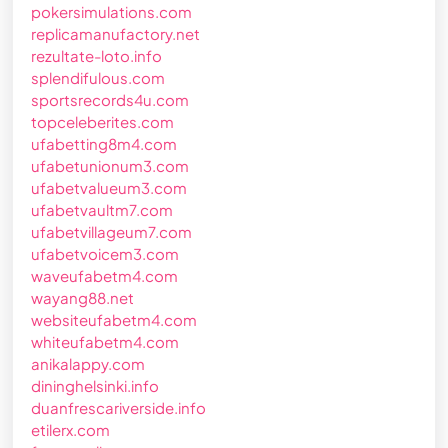
pokersimulations.com
replicamanufactory.net
rezultate-loto.info
splendifulous.com
sportsrecords4u.com
topceleberites.com
ufabetting8m4.com
ufabetunionum3.com
ufabetvalueum3.com
ufabetvaultm7.com
ufabetvillageum7.com
ufabetvoicem3.com
waveufabetm4.com
wayang88.net
websiteufabetm4.com
whiteufabetm4.com
anikalappy.com
dininghelsinki.info
duanfrescariverside.info
etilerx.com