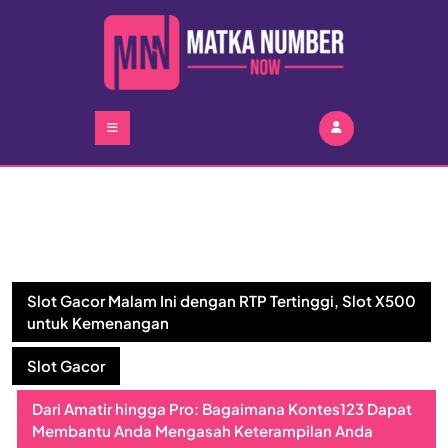
Skip
to
content
Skip
to
content
Open
Button
Slot Gacor Malam Ini dengan RTP Tertinggi, Slot X500
untuk Kemenangan
Slot Gacor
Dari Amatir hingga Pro: Bagaimana Kontes123 Dapat
Membantu Anda Mengasah Keterampilan Anda