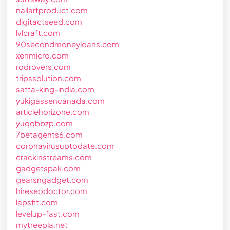
nailartproduct.com
digitactseed.com
lvlcraft.com
90secondmoneyloans.com
xenmicro.com
rodrovers.com
tripssolution.com
satta-king-india.com
yukigassencanada.com
articlehorizone.com
yuqqbbzp.com
7betagents6.com
coronavirusuptodate.com
crackinstreams.com
gadgetspak.com
gearsngadget.com
hireseodoctor.com
lapsfit.com
levelup-fast.com
mytreepla.net