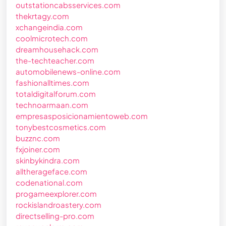
outstationcabsservices.com
thekrtagy.com
xchangeindia.com
coolmicrotech.com
dreamhousehack.com
the-techteacher.com
automobilenews-online.com
fashionalltimes.com
totaldigitalforum.com
technoarmaan.com
empresasposicionamientoweb.com
tonybestcosmetics.com
buzznc.com
fxjoiner.com
skinbykindra.com
alltherageface.com
codenational.com
progameexplorer.com
rockislandroastery.com
directselling-pro.com