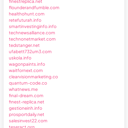
finestreplica.net
flounderandfumble.com
healthohunt.com
retefuturah.info
smartinvestinginfo.info
technewsalliance.com
technonetmarket.com
tedstanger.net
ufabett732um3.com
uskola.info
wagonpaints.info
waitfornext.com
clearvisionmarketing.co
quantum-code.co
whatnews.me
final-dream.com
finest-replica.net
gestioneinh.info
prosportdaily.net
salesinvest22.com
teseract.org