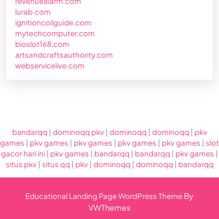
revenuealarm.com
lurab.com
ignitioncoilguide.com
mytechcomputer.com
bioslot168.com
artsandcraftsauthority.com
webservicelive.com
bandarqq
|
dominoqq pkv
|
dominoqq
|
dominoqq
|
pkv
games
|
pkv games
|
pkv games
|
pkv games
|
pkv games
|
slot
gacor hari ini
|
pkv games
|
bandarqq
|
bandarqq
|
pkv games
|
situs pkv
|
situs qq
|
pkv
|
dominoqq
|
dominoqq
|
bandarqq
By
Educational Landing Page WordPress Theme
VWThemes
Back