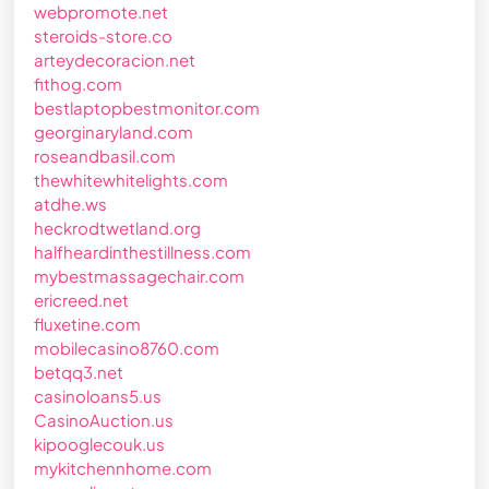
webpromote.net
steroids-store.co
arteydecoracion.net
fithog.com
bestlaptopbestmonitor.com
georginaryland.com
roseandbasil.com
thewhitewhitelights.com
atdhe.ws
heckrodtwetland.org
halfheardinthestillness.com
mybestmassagechair.com
ericreed.net
fluxetine.com
mobilecasino8760.com
betqq3.net
casinoloans5.us
CasinoAuction.us
kipooglecouk.us
mykitchennhome.com