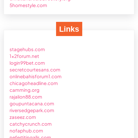
5homestyle.com
Links
stagehubs.com
1x2forum.net
login99bet.com
secretcourtesans.com
onlinebahisforum1.com
chicagoheadline.com
camming.org
rajalion88.com
goupuntacana.com
riversedgepark.com
zaseez.com
catchycrunch.com
nofaphub.com
nefertitingalls.com