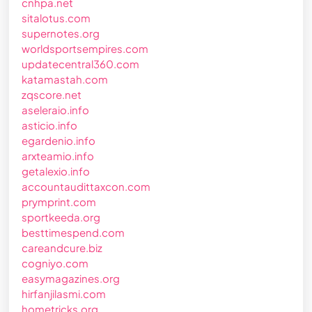
cnhpa.net
sitalotus.com
supernotes.org
worldsportsempires.com
updatecentral360.com
katamastah.com
zqscore.net
aseleraio.info
asticio.info
egardenio.info
arxteamio.info
getalexio.info
accountaudittaxcon.com
prymprint.com
sportkeeda.org
besttimespend.com
careandcure.biz
cogniyo.com
easymagazines.org
hirfanjilasmi.com
hometricks.org