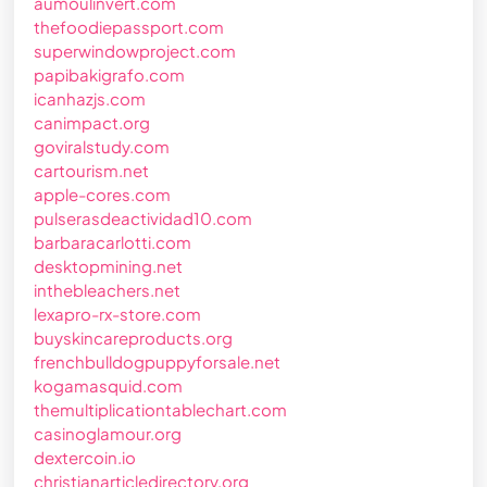
aumoulinvert.com
thefoodiepassport.com
superwindowproject.com
papibakigrafo.com
icanhazjs.com
canimpact.org
goviralstudy.com
cartourism.net
apple-cores.com
pulserasdeactividad10.com
barbaracarlotti.com
desktopmining.net
inthebleachers.net
lexapro-rx-store.com
buyskincareproducts.org
frenchbulldogpuppyforsale.net
kogamasquid.com
themultiplicationtablechart.com
casinoglamour.org
dextercoin.io
christianarticledirectory.org