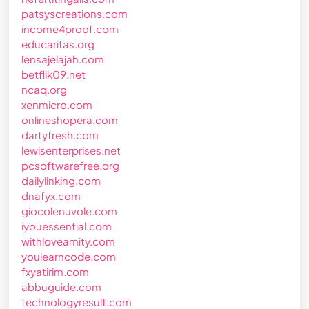
patsyscreations.com
income4proof.com
educaritas.org
lensajelajah.com
betflik09.net
ncaq.org
xenmicro.com
onlineshopera.com
dartyfresh.com
lewisenterprises.net
pcsoftwarefree.org
dailylinking.com
dnafyx.com
giocolenuvole.com
iyouessential.com
withloveamity.com
youlearncode.com
fxyatirim.com
abbuguide.com
technologyresult.com