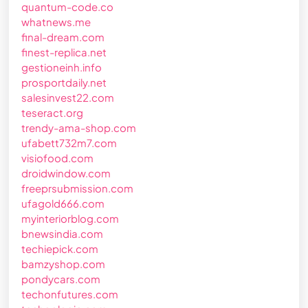
quantum-code.co
whatnews.me
final-dream.com
finest-replica.net
gestioneinh.info
prosportdaily.net
salesinvest22.com
teseract.org
trendy-ama-shop.com
ufabett732m7.com
visiofood.com
droidwindow.com
freeprsubmission.com
ufagold666.com
myinteriorblog.com
bnewsindia.com
techiepick.com
bamzyshop.com
pondycars.com
techonfutures.com