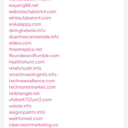
wayang88.net
websiteufabetm4.com
whiteufabetm4.com
anikalappy.com
dininghelsinki.info
duanfrescariverside.info
etilerx.com
finestreplica.net
flounderandfumble.com
healthohunt.com
retefuturah.info
smartinvestinginfo.info
technewsalliance.com
technonetmarket.com
tedstanger.net
ufabett732um3.com
uskola.info
wagonpaints.info
waitfornext.com
clearvisionmarketing.co