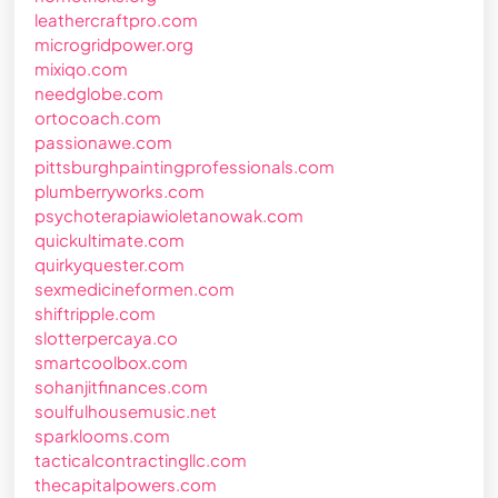
leathercraftpro.com
microgridpower.org
mixiqo.com
needglobe.com
ortocoach.com
passionawe.com
pittsburghpaintingprofessionals.com
plumberryworks.com
psychoterapiawioletanowak.com
quickultimate.com
quirkyquester.com
sexmedicineformen.com
shiftripple.com
slotterpercaya.co
smartcoolbox.com
sohanjitfinances.com
soulfulhousemusic.net
sparklooms.com
tacticalcontractingllc.com
thecapitalpowers.com