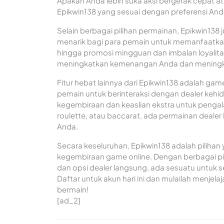
Apakah Anda lebih suka aksi bergerak cepat at
Epikwin138 yang sesuai dengan preferensi And
Selain berbagai pilihan permainan, Epikwin13
menarik bagi para pemain untuk memanfaatka
hingga promosi mingguan dan imbalan loyalit
meningkatkan kemenangan Anda dan meningk
Fitur hebat lainnya dari Epikwin138 adalah g
pemain untuk berinteraksi dengan dealer kehi
kegembiraan dan keaslian ekstra untuk penga
roulette, atau baccarat, ada permainan dealer
Anda.
Secara keseluruhan, Epikwin138 adalah pilihan
kegembiraan game online. Dengan berbagai pi
dan opsi dealer langsung, ada sesuatu untuk 
Daftar untuk akun hari ini dan mulailah menjel
bermain!
[ad_2]