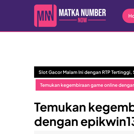
Skip
to
H
content
Skip
to
content
Slot Gacor Malam Ini dengan RTP Tertinggi
Temukan kegembiraan game online dengan
Temukan kegembi
dengan epikwin1