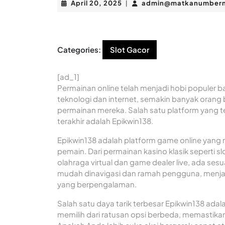
April
April 20, 2025
admin@matkanumber
|
20,
2025
Categories:
Slot Gacor
[ad_1]
Permainan online telah menjadi hobi populer b
teknologi dan internet, semakin banyak orang 
permainan mereka. Salah satu platform yang 
terakhir adalah Epikwin138.
Epikwin138 adalah platform game online yang
pemain. Dari permainan kasino klasik seperti s
olahraga virtual dan game dealer live, ada ses
mudah dinavigasi dan ramah pengguna, menja
yang berpengalaman.
Salah satu daya tarik terbesar Epikwin138 ada
memilih dari ratusan opsi berbeda, memastika