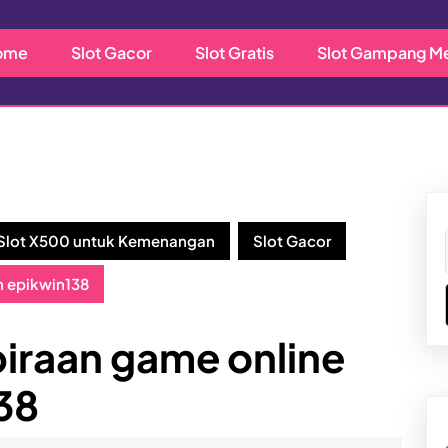
ome
Slot Gacor
Slot Gratis
Slot Gampang M
, Slot X500 untuk Kemenangan
Slot Gacor
 epikwin138
raan game online
38