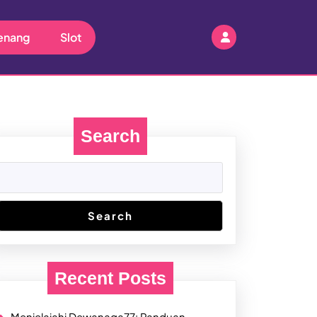
enang
Slot
Search
Search
Recent Posts
Menjelajahi Dewanaga77: Panduan