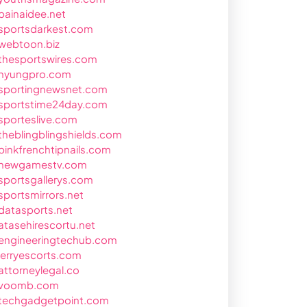
painaidee.net
sportsdarkest.com
webtoon.biz
thesportswires.com
hyungpro.com
sportingnewsnet.com
sportstime24day.com
sporteslive.com
theblingblingshields.com
pinkfrenchtipnails.com
newgamestv.com
sportsgallerys.com
sportsmirrors.net
datasports.net
atasehirescortu.net
engineeringtechub.com
jerryescorts.com
attorneylegal.co
voomb.com
techgadgetpoint.com