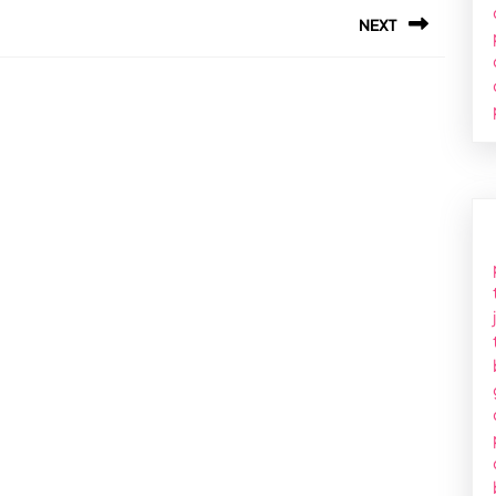
NEXT
Next
post: