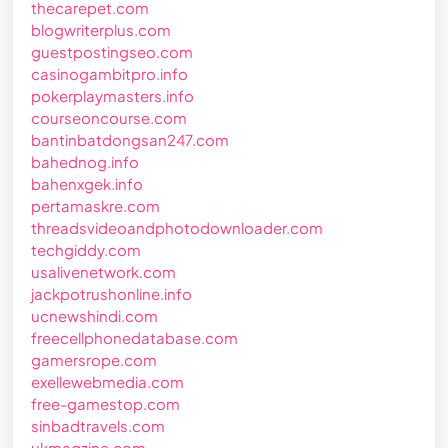
thecarepet.com
blogwriterplus.com
guestpostingseo.com
casinogambitpro.info
pokerplaymasters.info
courseoncourse.com
bantinbatdongsan247.com
bahednog.info
bahenxgek.info
pertamaskre.com
threadsvideoandphotodownloader.com
techgiddy.com
usalivenetwork.com
jackpotrushonline.info
ucnewshindi.com
freecellphonedatabase.com
gamersrope.com
exellewebmedia.com
free-gamestop.com
sinbadtravels.com
ukmagzine.com