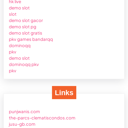
hk live
demo slot
slot
demo slot gacor
demo slot pg
demo slot gratis
pkv games bandarqq
dominoqq
pkv
demo slot
dominoqq pkv
pkv
Links
punjwanis.com
the-parcs-clematiscondos.com
jusu-gb.com