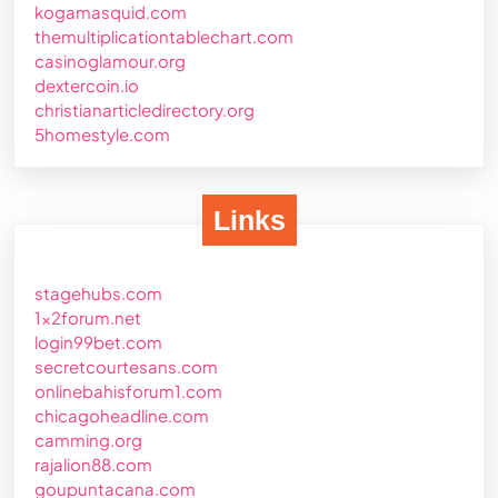
kogamasquid.com
themultiplicationtablechart.com
casinoglamour.org
dextercoin.io
christianarticledirectory.org
5homestyle.com
Links
stagehubs.com
1x2forum.net
login99bet.com
secretcourtesans.com
onlinebahisforum1.com
chicagoheadline.com
camming.org
rajalion88.com
goupuntacana.com