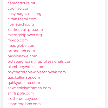
careandcure.biz
cogniyo.com
easymagazines.org
hirfanjilasmi.com
hometricks.org
leathercraftpro.com
microgridpower.org
mixiqo.com
needglobe.com
ortocoach.com
passionawe.com
pittsburghpaintingprofessionals.com
plumberryworks.com
psychoterapiawioletanowak.com
quickultimate.com
quirkyquester.com
sexmedicineformen.com
shiftripple.com
slotterpercaya.co
smartcoolbox.com