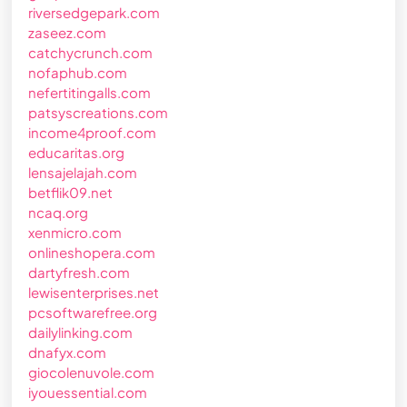
riversedgepark.com
zaseez.com
catchycrunch.com
nofaphub.com
nefertitingalls.com
patsyscreations.com
income4proof.com
educaritas.org
lensajelajah.com
betflik09.net
ncaq.org
xenmicro.com
onlineshopera.com
dartyfresh.com
lewisenterprises.net
pcsoftwarefree.org
dailylinking.com
dnafyx.com
giocolenuvole.com
iyouessential.com