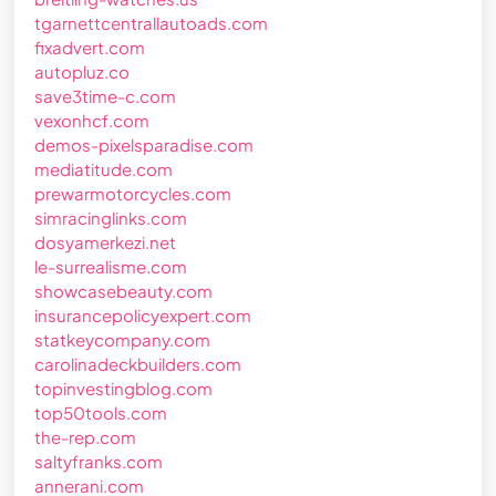
tgarnettcentrallautoads.com
fixadvert.com
autopluz.co
save3time-c.com
vexonhcf.com
demos-pixelsparadise.com
mediatitude.com
prewarmotorcycles.com
simracinglinks.com
dosyamerkezi.net
le-surrealisme.com
showcasebeauty.com
insurancepolicyexpert.com
statkeycompany.com
carolinadeckbuilders.com
topinvestingblog.com
top50tools.com
the-rep.com
saltyfranks.com
annerani.com