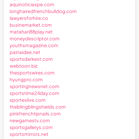
aquinoticiaspe.com
longhairedfrenchbulldog.com
lawyersforhire.co
businemarket.com
matahari88play.net
moneydescriptor.com
youthsmagazine.com
painaidee.net
sportsdarkest.com
webtoon.biz
thesportswires.com
hyungpro.com
sportingnewsnet.com
sportstime24day.com
sporteslive.com
theblingblingshields.com
pinkfrenchtipnails.com
newgamestv.com
sportsgallerys.com
sportsmirrors.net