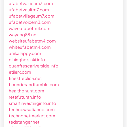
ufabetvalueum3.com
ufabetvaultm7.com
ufabetvillageum7.com
ufabetvoicem3.com
waveufabetm4.com
wayang88.net
websiteufabetm4.com
whiteufabetm4.com
anikalappy.com
dininghelsinki.info
duanfrescariverside.info
etilerx.com
finestreplica.net
flounderandfumble.com
healthohunt.com
retefuturah.info
smartinvestinginfo.info
technewsalliance.com
technonetmarket.com
tedstanger.net