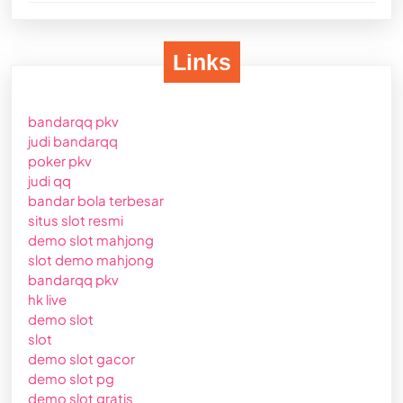
Links
bandarqq pkv
judi bandarqq
poker pkv
judi qq
bandar bola terbesar
situs slot resmi
demo slot mahjong
slot demo mahjong
bandarqq pkv
hk live
demo slot
slot
demo slot gacor
demo slot pg
demo slot gratis