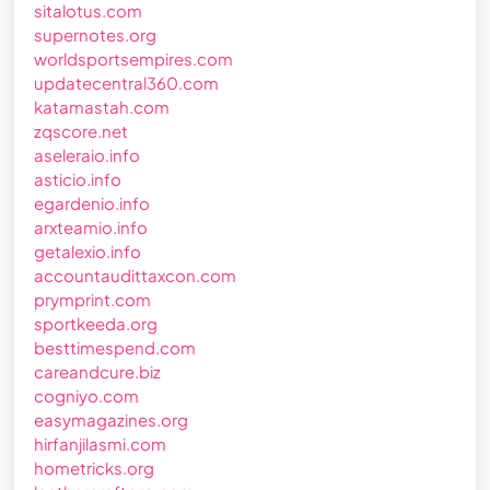
sitalotus.com
supernotes.org
worldsportsempires.com
updatecentral360.com
katamastah.com
zqscore.net
aseleraio.info
asticio.info
egardenio.info
arxteamio.info
getalexio.info
accountaudittaxcon.com
prymprint.com
sportkeeda.org
besttimespend.com
careandcure.biz
cogniyo.com
easymagazines.org
hirfanjilasmi.com
hometricks.org