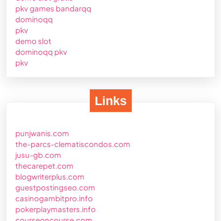
pkv games bandarqq
dominoqq
pkv
demo slot
dominoqq pkv
pkv
Links
punjwanis.com
the-parcs-clematiscondos.com
jusu-gb.com
thecarepet.com
blogwriterplus.com
guestpostingseo.com
casinogambitpro.info
pokerplaymasters.info
courseoncourse.com