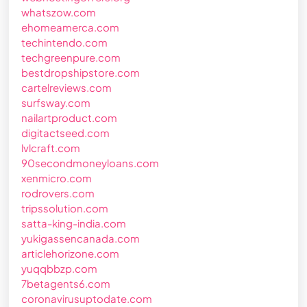
whatszow.com
ehomeamerca.com
techintendo.com
techgreenpure.com
bestdropshipstore.com
cartelreviews.com
surfsway.com
nailartproduct.com
digitactseed.com
lvlcraft.com
90secondmoneyloans.com
xenmicro.com
rodrovers.com
tripssolution.com
satta-king-india.com
yukigassencanada.com
articlehorizone.com
yuqqbbzp.com
7betagents6.com
coronavirusuptodate.com