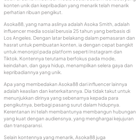
konten unik dan kepribadian yang menarik telah menarik
perhatian ribuan pengikut.
Asoka88, yang nama aslinya adalah Asoka Smith, adalah
influencer media sosial berusia 25 tahun yang berbasis di
Los Angeles. Dengan latar belakang dalam pemasaran dan
hasrat untuk pembuatan konten, ia dengan cepat bangkit
untuk menonjol pada platform seperti Instagram dan
Tiktok. Kontennya terutama berfokus pada mode,
keindahan, dan gaya hidup, menampilkan selera gaya dan
kepribadiannya yang unik.
Apa yang membedakan Asoka88 dari influencer lainnya
adalah keaslian dan keterkaitannya. Dia tidak takut untuk
menunjukkan dirinya yang sebenarnya kepada para
pengikutnya, berbagi pasang surut dalam hidupnya.
Kerentanan ini telah membantunya membangun hubungan
yang kuat dengan audiensnya, yang menghargai kejujuran
dan transparansi.
Selain kontennya yang menarik, Asoka88 juga