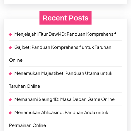
Recent Posts
Menjelajahi Fitur Dewi4D: Panduan Komprehensif
Gajibet: Panduan Komprehensif untuk Taruhan
Online
Menemukan Majestibet: Panduan Utama untuk
Taruhan Online
Memahami Saung4D: Masa Depan Game Online
Menemukan Ahlicasino: Panduan Anda untuk
Permainan Online