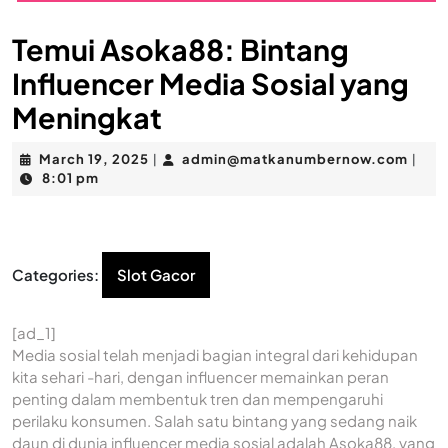
Temui Asoka88: Bintang
Influencer Media Sosial yang
Meningkat
March
admi
March 19, 2025
admin@matkanumbernow.com
|
|
19,
8:01 pm
2025
Categories:
Slot Gacor
[ad_1]
Media sosial telah menjadi bagian integral dari kehidupan
kita sehari -hari, dengan influencer memainkan peran
penting dalam membentuk tren dan mempengaruhi
perilaku konsumen. Salah satu bintang yang sedang naik
daun di dunia influencer media sosial adalah Asoka88, yang