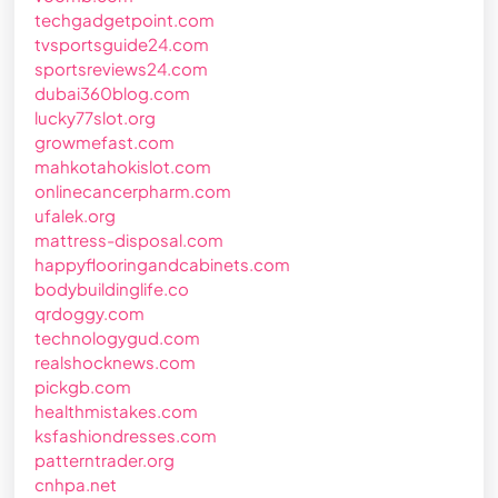
techgadgetpoint.com
tvsportsguide24.com
sportsreviews24.com
dubai360blog.com
lucky77slot.org
growmefast.com
mahkotahokislot.com
onlinecancerpharm.com
ufalek.org
mattress-disposal.com
happyflooringandcabinets.com
bodybuildinglife.co
qrdoggy.com
technologygud.com
realshocknews.com
pickgb.com
healthmistakes.com
ksfashiondresses.com
patterntrader.org
cnhpa.net