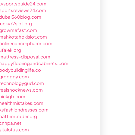
tvsportsguide24.com
sportsreviews24.com
dubai360blog.com
lucky77slot.org
growmefast.com
mahkotahokislot.com
onlinecancerpharm.com
ufalek.org
mattress-disposal.com
happyflooringandcabinets.com
bodybuildinglife.co
qrdoggy.com
technologygud.com
realshocknews.com
pickgb.com
healthmistakes.com
ksfashiondresses.com
patterntrader.org
cnhpa.net
sitalotus.com