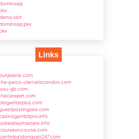
dominoqq
pkv
demo slot
dominoqq pkv
pkv
Links
punjwanis.com
the-parcs-clematiscondos.com
jusu-gb.com
thecarepet.com
blogwriterplus.com
guestpostingseo.com
casinogambitpro.info
pokerplaymasters.info
courseoncourse.com
bantinbatdongsan247.com