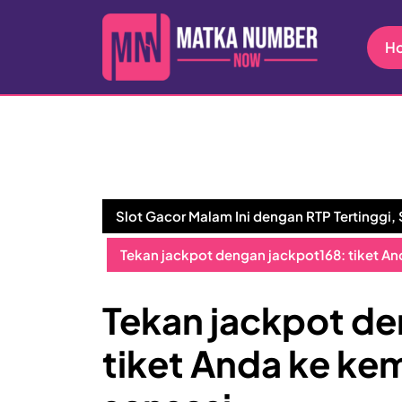
Skip
to
H
content
Skip
to
content
Slot Gacor Malam Ini dengan RTP Tertinggi
Tekan jackpot dengan jackpot168: tiket A
Tekan jackpot de
tiket Anda ke k