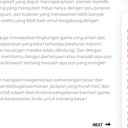
ogresif yang dapat mencapai jutaan, pemain memiliki
ng yang mengubah hidup hanya dengan satu putaran
gguan, dan bulanan yang menawarkan lebih banyak
a waktu yang lebih baik untuk bergabung dengan
8 juga menawarkan lingkungan game yang aman dan
kepatuhan yang ketat terhadap peraturan industri,
an keuangan mereka selalu dilindungi. Dan dengan
k membantu dengan pertanyaan atau masalah apa pun,
pa khawatir tentang masalah apa pun yang mungkin
 dan mengalami kegembiraan kemenangan besar dan
engan berbagai permainan, jackpot yang murah hati, dan
168 adalah tiket Anda ke pengalaman bermain game.
untuk kesempatan Anda untuk menang besar!
NEXT