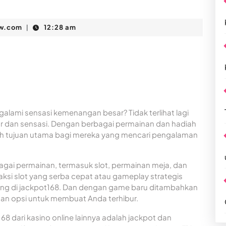
admin@matkanumbernow.com
w.com
12:28 am
|
lami sensasi kemenangan besar? Tidak terlihat lagi
ar dan sensasi. Dengan berbagai permainan dan hadiah
ah tujuan utama bagi mereka yang mencari pengalaman
agai permainan, termasuk slot, permainan meja, dan
aksi slot yang serba cepat atau gameplay strategis
ang di jackpot168. Dan dengan game baru ditambahkan
san opsi untuk membuat Anda terhibur.
 dari kasino online lainnya adalah jackpot dan