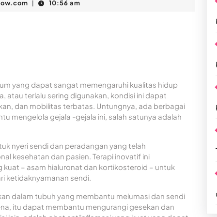
admin@matkanumbernow.com
now.com
10:56 am
|
mum yang dapat sangat memengaruhi kualitas hidup
, atau terlalu sering digunakan, kondisi ini dapat
, dan mobilitas terbatas. Untungnya, ada berbagai
u mengelola gejala -gejala ini, salah satunya adalah
k nyeri sendi dan peradangan yang telah
l kesehatan dan pasien. Terapi inovatif ini
uat – asam hialuronat dan kortikosteroid – untuk
ri ketidaknyamanan sendi.
mukan dalam tubuh yang membantu melumasi dan sendi
rkena, itu dapat membantu mengurangi gesekan dan