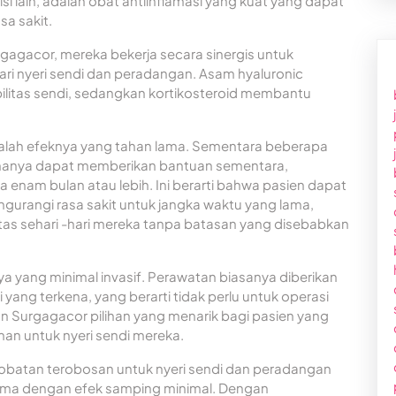
isi lain, adalah obat antiinflamasi yang kuat yang dapat
a sakit.
gagacor, mereka bekerja secara sinergis untuk
ri nyeri sendi dan peradangan. Asam hyaluronic
itas sendi, sedangkan kortikosteroid membantu
alah efeknya yang tahan lama. Sementara beberapa
 hanya dapat memberikan bantuan sementara,
nam bulan atau lebih. Ini berarti bahwa pasien dapat
ngurangi rasa sakit untuk jangka waktu yang lama,
tas sehari -hari mereka tanpa batasan yang disebabkan
ya yang minimal invasif. Perawatan biasanya diberikan
 yang terkena, yang berarti tidak perlu untuk operasi
an Surgagacor pilihan yang menarik bagi pasien yang
man untuk nyeri sendi mereka.
obatan terobosan untuk nyeri sendi dan peradangan
ama dengan efek samping minimal. Dengan