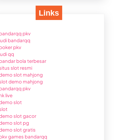
Links
bandarqq pkv
judi bandarqq
poker pkv
judi qq
bandar bola terbesar
situs slot resmi
demo slot mahjong
slot demo mahjong
bandarqq pkv
hk live
demo slot
slot
demo slot gacor
demo slot pg
demo slot gratis
pkv games bandarqq