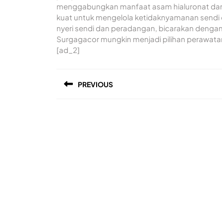
menggabungkan manfaat asam hialuronat dan 
kuat untuk mengelola ketidaknyamanan sendi 
nyeri sendi dan peradangan, bicarakan denga
Surgagacor mungkin menjadi pilihan perawata
[ad_2]
Post
PREVIOUS
navigation
Previous
post: