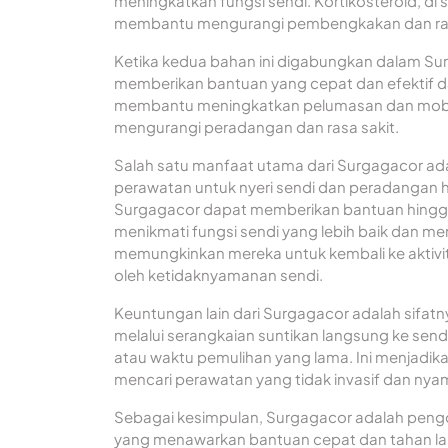
meningkatkan fungsi sendi. Kortikosteroid, di s
membantu mengurangi pembengkakan dan ras
Ketika kedua bahan ini digabungkan dalam Sur
memberikan bantuan yang cepat dan efektif da
membantu meningkatkan pelumasan dan mobil
mengurangi peradangan dan rasa sakit.
Salah satu manfaat utama dari Surgagacor ad
perawatan untuk nyeri sendi dan peradangan
Surgagacor dapat memberikan bantuan hingga e
menikmati fungsi sendi yang lebih baik dan me
memungkinkan mereka untuk kembali ke aktivi
oleh ketidaknyamanan sendi.
Keuntungan lain dari Surgagacor adalah sifatn
melalui serangkaian suntikan langsung ke sendi
atau waktu pemulihan yang lama. Ini menjadik
mencari perawatan yang tidak invasif dan nya
Sebagai kesimpulan, Surgagacor adalah peng
yang menawarkan bantuan cepat dan tahan l