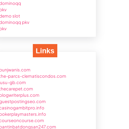
dominoqq
pkv
demo slot
dominoqq pkv
pkv
Links
punjwanis.com
the-parcs-clematiscondos.com
jusu-gb.com
thecarepet.com
blogwriterplus.com
guestpostingseo.com
casinogambitpro.info
pokerplaymasters.info
courseoncourse.com
bantinbatdongsan247.com