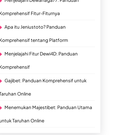
Komprehensif Fitur-Fiturnya
Apa itu Jeniustoto? Panduan
Komprehensif tentang Platform
Menjelajahi Fitur Dewi4D: Panduan
Komprehensif
Gajibet: Panduan Komprehensif untuk
Taruhan Online
Menemukan Majestibet: Panduan Utama
untuk Taruhan Online