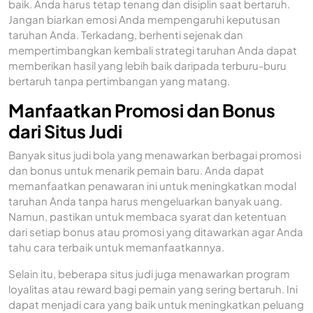
baik. Anda harus tetap tenang dan disiplin saat bertaruh.
Jangan biarkan emosi Anda mempengaruhi keputusan
taruhan Anda. Terkadang, berhenti sejenak dan
mempertimbangkan kembali strategi taruhan Anda dapat
memberikan hasil yang lebih baik daripada terburu-buru
bertaruh tanpa pertimbangan yang matang.
Manfaatkan Promosi dan Bonus
dari Situs Judi
Banyak situs judi bola yang menawarkan berbagai promosi
dan bonus untuk menarik pemain baru. Anda dapat
memanfaatkan penawaran ini untuk meningkatkan modal
taruhan Anda tanpa harus mengeluarkan banyak uang.
Namun, pastikan untuk membaca syarat dan ketentuan
dari setiap bonus atau promosi yang ditawarkan agar Anda
tahu cara terbaik untuk memanfaatkannya.
Selain itu, beberapa situs judi juga menawarkan program
loyalitas atau reward bagi pemain yang sering bertaruh. Ini
dapat menjadi cara yang baik untuk meningkatkan peluang