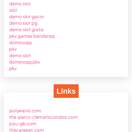
demo slot
slot
demo slot gacor
demo slot pg
demo slot gratis
pkv games bandarqq
dominoqq
pkv
demo slot
dominoqq pkv
pkv
Links
punjwanis.com
the-parcs-clematiscondos.com
jusu-gb.com
thecarepet.com