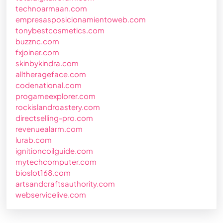
technoarmaan.com
empresasposicionamientoweb.com
tonybestcosmetics.com
buzznc.com
fxjoiner.com
skinbykindra.com
alltherageface.com
codenational.com
progameexplorer.com
rockislandroastery.com
directselling-pro.com
revenuealarm.com
lurab.com
ignitioncoilguide.com
mytechcomputer.com
bioslot168.com
artsandcraftsauthority.com
webservicelive.com