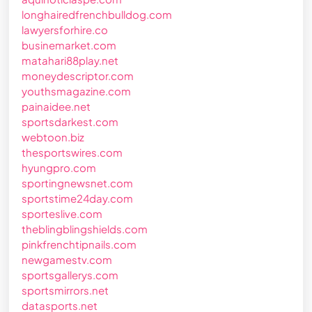
longhairedfrenchbulldog.com
lawyersforhire.co
businemarket.com
matahari88play.net
moneydescriptor.com
youthsmagazine.com
painaidee.net
sportsdarkest.com
webtoon.biz
thesportswires.com
hyungpro.com
sportingnewsnet.com
sportstime24day.com
sporteslive.com
theblingblingshields.com
pinkfrenchtipnails.com
newgamestv.com
sportsgallerys.com
sportsmirrors.net
datasports.net