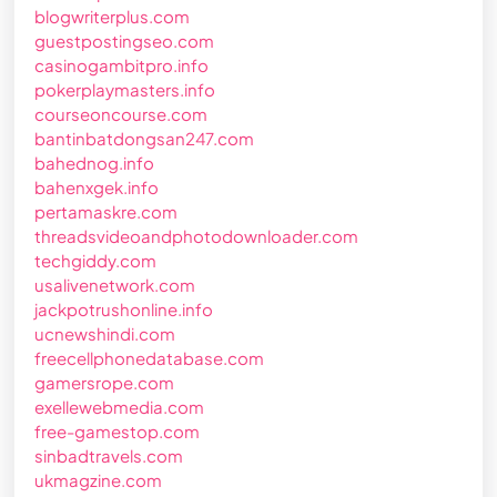
blogwriterplus.com
guestpostingseo.com
casinogambitpro.info
pokerplaymasters.info
courseoncourse.com
bantinbatdongsan247.com
bahednog.info
bahenxgek.info
pertamaskre.com
threadsvideoandphotodownloader.com
techgiddy.com
usalivenetwork.com
jackpotrushonline.info
ucnewshindi.com
freecellphonedatabase.com
gamersrope.com
exellewebmedia.com
free-gamestop.com
sinbadtravels.com
ukmagzine.com