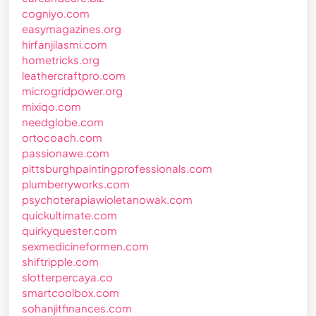
cogniyo.com
easymagazines.org
hirfanjilasmi.com
hometricks.org
leathercraftpro.com
microgridpower.org
mixiqo.com
needglobe.com
ortocoach.com
passionawe.com
pittsburghpaintingprofessionals.com
plumberryworks.com
psychoterapiawioletanowak.com
quickultimate.com
quirkyquester.com
sexmedicineformen.com
shiftripple.com
slotterpercaya.co
smartcoolbox.com
sohanjitfinances.com