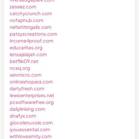
zaseez.com
catchycrunch.com
nofaphub.com
nefertitingalls.com
patsyscreations.com
income4proof.com
educaritas.org
lensajelajah.com
betflik09.net
ncaq.org
xenmicro.com
onlineshopera.com
dartyfresh.com
lewisenterprises.net
pcsoftwarefree.org
dailylinking.com
dnafyx.com
giocolenuvole.com
iyouessential.com
withloveamity.com