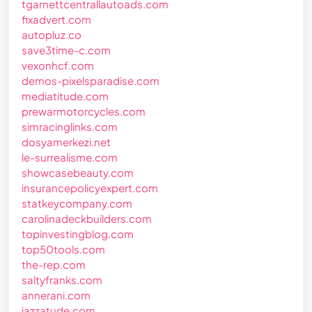
tgarnettcentrallautoads.com
fixadvert.com
autopluz.co
save3time-c.com
vexonhcf.com
demos-pixelsparadise.com
mediatitude.com
prewarmotorcycles.com
simracinglinks.com
dosyamerkezi.net
le-surrealisme.com
showcasebeauty.com
insurancepolicyexpert.com
statkeycompany.com
carolinadeckbuilders.com
topinvestingblog.com
top50tools.com
the-rep.com
saltyfranks.com
annerani.com
jazzatude.com