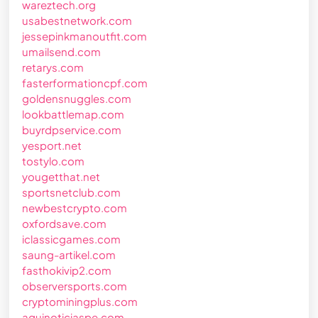
wareztech.org
usabestnetwork.com
jessepinkmanoutfit.com
umailsend.com
retarys.com
fasterformationcpf.com
goldensnuggles.com
lookbattlemap.com
buyrdpservice.com
yesport.net
tostylo.com
yougetthat.net
sportsnetclub.com
newbestcrypto.com
oxfordsave.com
iclassicgames.com
saung-artikel.com
fasthokivip2.com
observersports.com
cryptominingplus.com
aquinoticiaspe.com