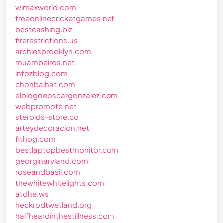
wimaxworld.com
freeonlinecricketgames.net
bestcashing.biz
firerestrictions.us
archiesbrooklyn.com
muambeiros.net
infozblog.com
chonbaihat.com
elblogdeoscargonzalez.com
webpromote.net
steroids-store.co
arteydecoracion.net
fithog.com
bestlaptopbestmonitor.com
georginaryland.com
roseandbasil.com
thewhitewhitelights.com
atdhe.ws
heckrodtwetland.org
halfheardinthestillness.com