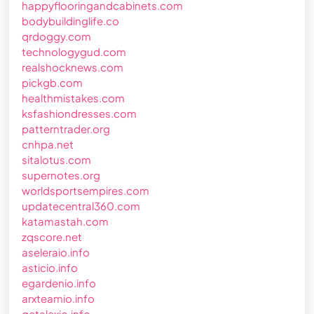
happyflooringandcabinets.com
bodybuildinglife.co
qrdoggy.com
technologygud.com
realshocknews.com
pickgb.com
healthmistakes.com
ksfashiondresses.com
patterntrader.org
cnhpa.net
sitalotus.com
supernotes.org
worldsportsempires.com
updatecentral360.com
katamastah.com
zqscore.net
aseleraio.info
asticio.info
egardenio.info
arxteamio.info
getalexio.info