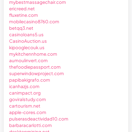
mybestmassagechair.com
ericreed.net
fluxetine.com
mobilecasino8760.com
betqq3.net
casinoloans5.us
CasinoAuction.us
kipooglecouk.us
mykitchennhome.com
aumoulinvert.com
thefoodiepassport.com
superwindowproject.com
papibakigrafo.com
icanhazjs.com
canimpact.org
goviralstudy.com
cartourism.net
apple-cores.com
pulserasdeactividad10.com
barbaracarlotti.com
desktopmining.net