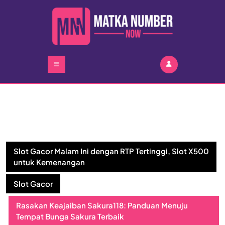
Skip
to
content
Skip
to
content
Open
Button
Slot Gacor Malam Ini dengan RTP Tertinggi, Slot X500
untuk Kemenangan
Slot Gacor
Rasakan Keajaiban Sakura118: Panduan Menuju
Tempat Bunga Sakura Terbaik