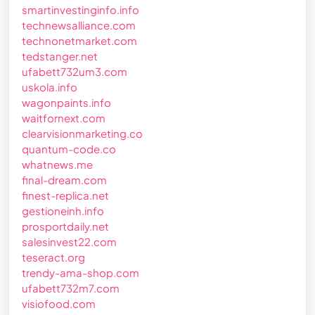
smartinvestinginfo.info
technewsalliance.com
technonetmarket.com
tedstanger.net
ufabett732um3.com
uskola.info
wagonpaints.info
waitfornext.com
clearvisionmarketing.co
quantum-code.co
whatnews.me
final-dream.com
finest-replica.net
gestioneinh.info
prosportdaily.net
salesinvest22.com
teseract.org
trendy-ama-shop.com
ufabett732m7.com
visiofood.com