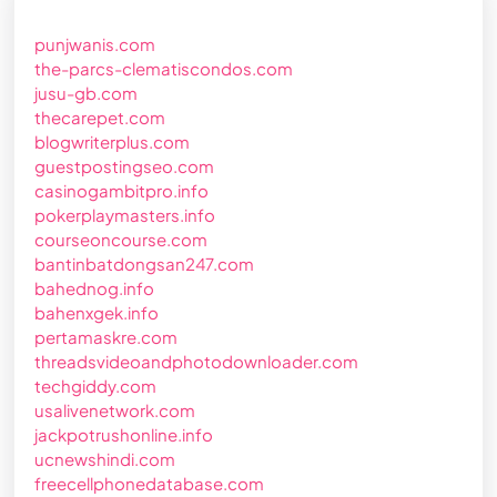
punjwanis.com
the-parcs-clematiscondos.com
jusu-gb.com
thecarepet.com
blogwriterplus.com
guestpostingseo.com
casinogambitpro.info
pokerplaymasters.info
courseoncourse.com
bantinbatdongsan247.com
bahednog.info
bahenxgek.info
pertamaskre.com
threadsvideoandphotodownloader.com
techgiddy.com
usalivenetwork.com
jackpotrushonline.info
ucnewshindi.com
freecellphonedatabase.com