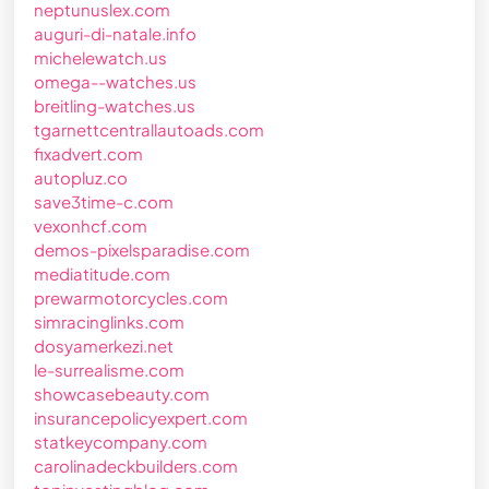
neptunuslex.com
auguri-di-natale.info
michelewatch.us
omega--watches.us
breitling-watches.us
tgarnettcentrallautoads.com
fixadvert.com
autopluz.co
save3time-c.com
vexonhcf.com
demos-pixelsparadise.com
mediatitude.com
prewarmotorcycles.com
simracinglinks.com
dosyamerkezi.net
le-surrealisme.com
showcasebeauty.com
insurancepolicyexpert.com
statkeycompany.com
carolinadeckbuilders.com