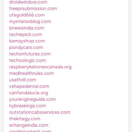
droidwindow.com
freeprsubmission.com
ufagold666.com
myinteriorblog.com
bnewsindia.com
techiepick.com
bamzyshop.com
pondycars.com
techonfutures.com
techoologic.com
raspberryketonescanada.org
medihealthrules.com
usathrill.com
vshapedental.com
canfandalucia.org
yourengineguide.com
nybreakings.com
outstationcabsservices.com
thekrtagy.com
xchangeindia.com
coolmicrotech.com