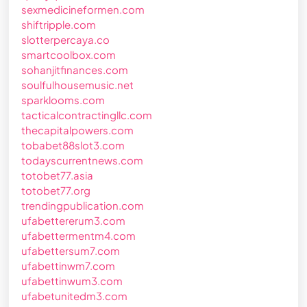
sexmedicineformen.com
shiftripple.com
slotterpercaya.co
smartcoolbox.com
sohanjitfinances.com
soulfulhousemusic.net
sparklooms.com
tacticalcontractingllc.com
thecapitalpowers.com
tobabet88slot3.com
todayscurrentnews.com
totobet77.asia
totobet77.org
trendingpublication.com
ufabettererum3.com
ufabettermentm4.com
ufabettersum7.com
ufabettinwm7.com
ufabettinwum3.com
ufabetunitedm3.com