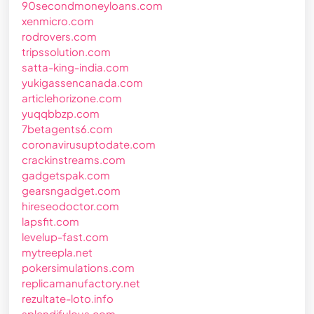
90secondmoneyloans.com
xenmicro.com
rodrovers.com
tripssolution.com
satta-king-india.com
yukigassencanada.com
articlehorizone.com
yuqqbbzp.com
7betagents6.com
coronavirusuptodate.com
crackinstreams.com
gadgetspak.com
gearsngadget.com
hireseodoctor.com
lapsfit.com
levelup-fast.com
mytreepla.net
pokersimulations.com
replicamanufactory.net
rezultate-loto.info
splendifulous.com