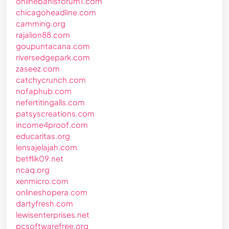
onlinebahisforum1.com
chicagoheadline.com
camming.org
rajalion88.com
goupuntacana.com
riversedgepark.com
zaseez.com
catchycrunch.com
nofaphub.com
nefertitingalls.com
patsyscreations.com
income4proof.com
educaritas.org
lensajelajah.com
betflik09.net
ncaq.org
xenmicro.com
onlineshopera.com
dartyfresh.com
lewisenterprises.net
pcsoftwarefree.org