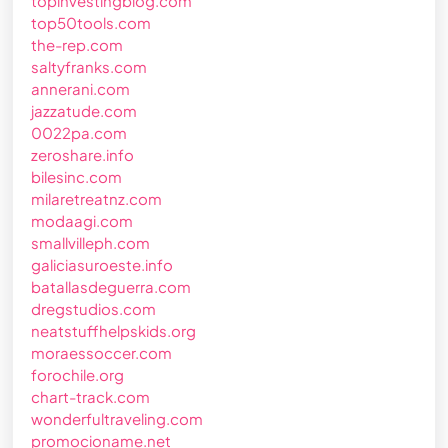
topinvestingblog.com
top50tools.com
the-rep.com
saltyfranks.com
annerani.com
jazzatude.com
0022pa.com
zeroshare.info
bilesinc.com
milaretreatnz.com
modaagi.com
smallvilleph.com
galiciasuroeste.info
batallasdeguerra.com
dregstudios.com
neatstuffhelpskids.org
moraessoccer.com
forochile.org
chart-track.com
wonderfultraveling.com
promocioname.net