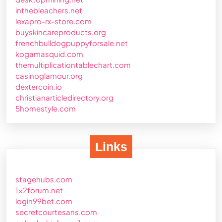
inthebleachers.net
lexapro-rx-store.com
buyskincareproducts.org
frenchbulldogpuppyforsale.net
kogamasquid.com
themultiplicationtablechart.com
casinoglamour.org
dextercoin.io
christianarticledirectory.org
5homestyle.com
Links
stagehubs.com
1x2forum.net
login99bet.com
secretcourtesans.com