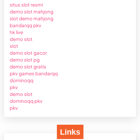
situs slot resmi
demo slot mahjong
slot demo mahjong
bandarqq pkv
hk live
demo slot
slot
demo slot gacor
demo slot pg
demo slot gratis
pkv games bandarqq
dominoqq
pkv
demo slot
dominoqq pkv
pkv
Links