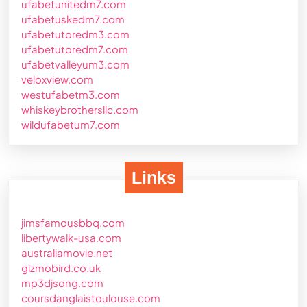
ufabetunitedm7.com
ufabetuskedm7.com
ufabetutoredm3.com
ufabetutoredm7.com
ufabetvalleyum3.com
veloxview.com
westufabetm3.com
whiskeybrothersllc.com
wildufabetum7.com
Links
jimsfamousbbq.com
libertywalk-usa.com
australiamovie.net
gizmobird.co.uk
mp3djsong.com
coursdanglaistoulouse.com