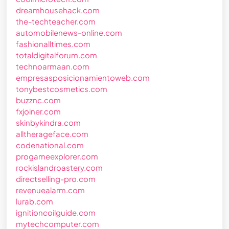
dreamhousehack.com
the-techteacher.com
automobilenews-online.com
fashionalltimes.com
totaldigitalforum.com
technoarmaan.com
empresasposicionamientoweb.com
tonybestcosmetics.com
buzznc.com
fxjoiner.com
skinbykindra.com
alltherageface.com
codenational.com
progameexplorer.com
rockislandroastery.com
directselling-pro.com
revenuealarm.com
lurab.com
ignitioncoilguide.com
mytechcomputer.com