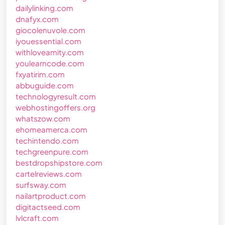
dailylinking.com
dnafyx.com
giocolenuvole.com
iyouessential.com
withloveamity.com
youlearncode.com
fxyatirim.com
abbuguide.com
technologyresult.com
webhostingoffers.org
whatszow.com
ehomeamerca.com
techintendo.com
techgreenpure.com
bestdropshipstore.com
cartelreviews.com
surfsway.com
nailartproduct.com
digitactseed.com
lvlcraft.com