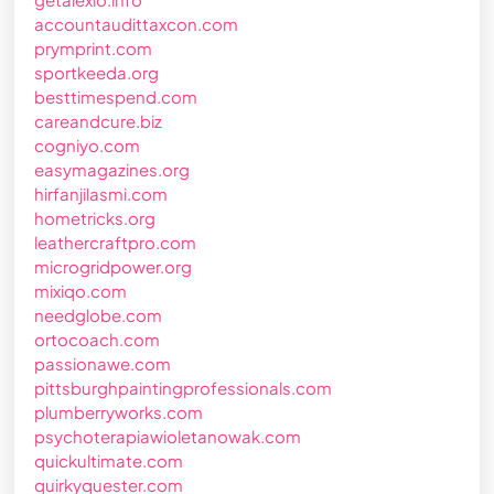
accountaudittaxcon.com
prymprint.com
sportkeeda.org
besttimespend.com
careandcure.biz
cogniyo.com
easymagazines.org
hirfanjilasmi.com
hometricks.org
leathercraftpro.com
microgridpower.org
mixiqo.com
needglobe.com
ortocoach.com
passionawe.com
pittsburghpaintingprofessionals.com
plumberryworks.com
psychoterapiawioletanowak.com
quickultimate.com
quirkyquester.com