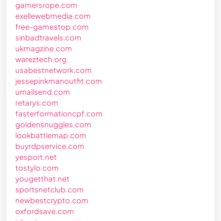
gamersrope.com
exellewebmedia.com
free-gamestop.com
sinbadtravels.com
ukmagzine.com
wareztech.org
usabestnetwork.com
jessepinkmanoutfit.com
umailsend.com
retarys.com
fasterformationcpf.com
goldensnuggles.com
lookbattlemap.com
buyrdpservice.com
yesport.net
tostylo.com
yougetthat.net
sportsnetclub.com
newbestcrypto.com
oxfordsave.com