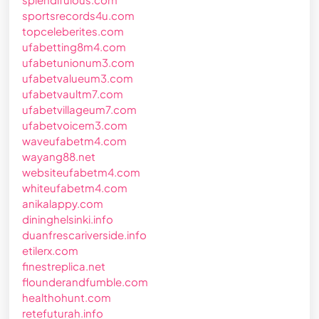
sportsrecords4u.com
topceleberites.com
ufabetting8m4.com
ufabetunionum3.com
ufabetvalueum3.com
ufabetvaultm7.com
ufabetvillageum7.com
ufabetvoicem3.com
waveufabetm4.com
wayang88.net
websiteufabetm4.com
whiteufabetm4.com
anikalappy.com
dininghelsinki.info
duanfrescariverside.info
etilerx.com
finestreplica.net
flounderandfumble.com
healthohunt.com
retefuturah.info