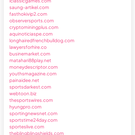
iclassicgames.com
saung-artikel.com
fasthokivip2.com
observersports.com
cryptominingplus.com
aquinoticiaspe.com
longhairedfrenchbulldog.com
lawyersforhire.co
businemarket.com
matahari88play.net
moneydescriptor.com
youthsmagazine.com
painaidee.net
sportsdarkest.com
webtoon.biz
thesportswires.com
hyungpro.com
sportingnewsnet.com
sportstime24day.com
sporteslive.com
theblingblingshields.com