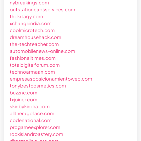
nybreakings.com
outstationcabsservices.com
thekrtagy.com
xchangeindia.com
coolmicrotech.com
dreamhousehack.com
the-techteacher.com
automobilenews-online.com
fashionalltimes.com
totaldigitalforum.com
technoarmaan.com
empresasposicionamientoweb.com
tonybestcosmetics.com
buzznc.com
fxjoiner.com
skinbykindra.com
alltherageface.com
codenational.com
progameexplorer.com
rockislandroastery.com
directselling-pro.com