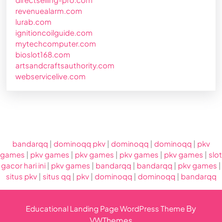
revenuealarm.com
lurab.com
ignitioncoilguide.com
mytechcomputer.com
bioslot168.com
artsandcraftsauthority.com
webservicelive.com
bandarqq
|
dominoqq pkv
|
dominoqq
|
dominoqq
|
pkv
games
|
pkv games
|
pkv games
|
pkv games
|
pkv games
|
slot
gacor hari ini
|
pkv games
|
bandarqq
|
bandarqq
|
pkv games
|
situs pkv
|
situs qq
|
pkv
|
dominoqq
|
dominoqq
|
bandarqq
By
Educational Landing Page WordPress Theme
VWThemes