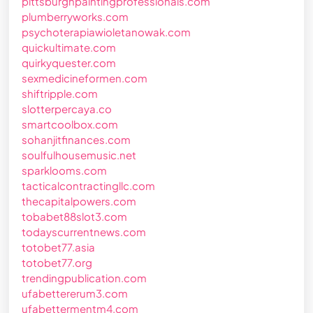
pittsburghpaintingprofessionals.com
plumberryworks.com
psychoterapiawioletanowak.com
quickultimate.com
quirkyquester.com
sexmedicineformen.com
shiftripple.com
slotterpercaya.co
smartcoolbox.com
sohanjitfinances.com
soulfulhousemusic.net
sparklooms.com
tacticalcontractingllc.com
thecapitalpowers.com
tobabet88slot3.com
todayscurrentnews.com
totobet77.asia
totobet77.org
trendingpublication.com
ufabettererum3.com
ufabettermentm4.com