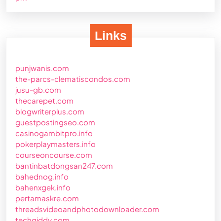
Links
punjwanis.com
the-parcs-clematiscondos.com
jusu-gb.com
thecarepet.com
blogwriterplus.com
guestpostingseo.com
casinogambitpro.info
pokerplaymasters.info
courseoncourse.com
bantinbatdongsan247.com
bahednog.info
bahenxgek.info
pertamaskre.com
threadsvideoandphotodownloader.com
techgiddy.com