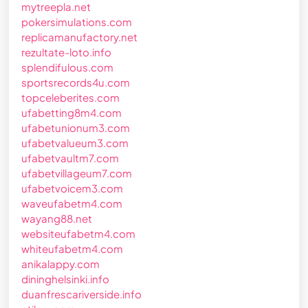
mytreepla.net
pokersimulations.com
replicamanufactory.net
rezultate-loto.info
splendifulous.com
sportsrecords4u.com
topceleberites.com
ufabetting8m4.com
ufabetunionum3.com
ufabetvalueum3.com
ufabetvaultm7.com
ufabetvillageum7.com
ufabetvoicem3.com
waveufabetm4.com
wayang88.net
websiteufabetm4.com
whiteufabetm4.com
anikalappy.com
dininghelsinki.info
duanfrescariverside.info