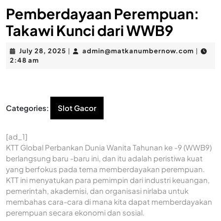
Pemberdayaan Perempuan:
Takawi Kunci dari WWB9
July
admin
July 28, 2025
admin@matkanumbernow.com
|
|
28,
2:48 am
2025
Categories:
Slot Gacor
[ad_1]
KTT Global Perbankan Dunia Wanita Tahunan ke -9 (WWB9)
berlangsung baru -baru ini, dan itu adalah peristiwa kuat
yang berfokus pada tema memberdayakan perempuan.
KTT ini menyatukan para pemimpin dari industri keuangan,
pemerintah, akademisi, dan organisasi nirlaba untuk
membahas cara-cara di mana kita dapat memberdayakan
perempuan secara ekonomi dan sosial.