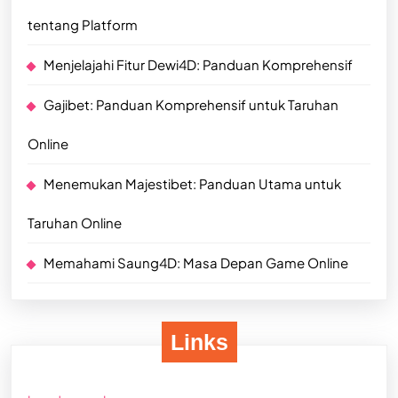
tentang Platform
Menjelajahi Fitur Dewi4D: Panduan Komprehensif
Gajibet: Panduan Komprehensif untuk Taruhan
Online
Menemukan Majestibet: Panduan Utama untuk
Taruhan Online
Memahami Saung4D: Masa Depan Game Online
Links