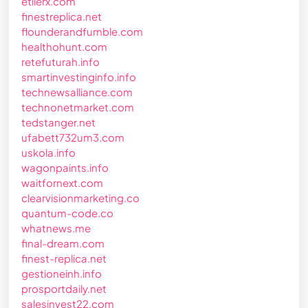
etilerx.com
finestreplica.net
flounderandfumble.com
healthohunt.com
retefuturah.info
smartinvestinginfo.info
technewsalliance.com
technonetmarket.com
tedstanger.net
ufabett732um3.com
uskola.info
wagonpaints.info
waitfornext.com
clearvisionmarketing.co
quantum-code.co
whatnews.me
final-dream.com
finest-replica.net
gestioneinh.info
prosportdaily.net
salesinvest22.com