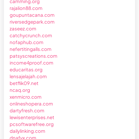
camming.org
rajalion88.com
goupuntacana.com
riversedgepark.com
zaseez.com
catchycrunch.com
nofaphub.com
nefertitingalls.com
patsyscreations.com
income4proof.com
educaritas.org
lensajelajah.com
betflik09.net
ncaq.org
xenmicro.com
onlineshopera.com
dartyfresh.com
lewisenterprises.net
pcsoftwarefree.org
dailylinking.com
dnafyx.com