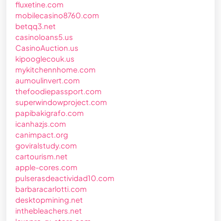
fluxetine.com
mobilecasino8760.com
betqq3.net
casinoloans5.us
CasinoAuction.us
kipooglecouk.us
mykitchennhome.com
aumoulinvert.com
thefoodiepassport.com
superwindowproject.com
papibakigrafo.com
icanhazjs.com
canimpact.org
goviralstudy.com
cartourism.net
apple-cores.com
pulserasdeactividad10.com
barbaracarlotti.com
desktopmining.net
inthebleachers.net