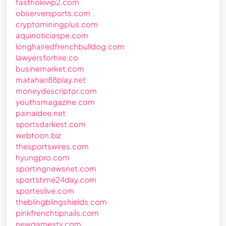
fasthokivip2.com
observersports.com
cryptominingplus.com
aquinoticiaspe.com
longhairedfrenchbulldog.com
lawyersforhire.co
businemarket.com
matahari88play.net
moneydescriptor.com
youthsmagazine.com
painaidee.net
sportsdarkest.com
webtoon.biz
thesportswires.com
hyungpro.com
sportingnewsnet.com
sportstime24day.com
sporteslive.com
theblingblingshields.com
pinkfrenchtipnails.com
newgamestv.com