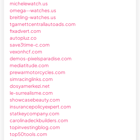
michelewatch.us
omega--watches.us
breitling-watches.us
tgarnettcentrallautoads.com
fixadvert.com
autopluz.co
save3time-c.com
vexonhcf.com
demos-pixelsparadise.com
mediatitude.com
prewarmotorcycles.com
simracinglinks.com
dosyamerkezi.net
le-surrealisme.com
showcasebeauty.com
insurancepolicyexpert.com
statkeycompany.com
carolinadeckbuilders.com
topinvestingblog.com
top50tools.com