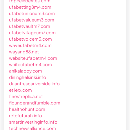
topceleberites.com
ufabetting8m4.com
ufabetunionum3.com
ufabetvalueum3.com
ufabetvaultm7.com
ufabetvillageum7.com
ufabetvoicem3.com
waveufabetm4.com
wayang88.net
websiteufabetm4.com
whiteufabetm4.com
anikalappy.com
dininghelsinki.info
duanfrescariverside.info
etilerx.com
finestreplica.net
flounderandfumble.com
healthohunt.com
retefuturah.info
smartinvestinginfo.info
technewsalliance.com