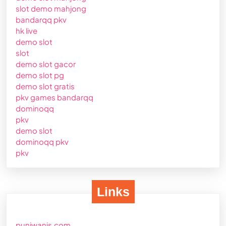
slot demo mahjong
bandarqq pkv
hk live
demo slot
slot
demo slot gacor
demo slot pg
demo slot gratis
pkv games bandarqq
dominoqq
pkv
demo slot
dominoqq pkv
pkv
Links
punjwanis.com