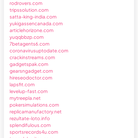
rodrovers.com
tripssolution.com
satta-king-india.com
yukigassencanada.com
articlehorizone.com
yuqqbbzp.com
7betagents6.com
coronavirusuptodate.com
crackinstreams.com
gadgetspak.com
gearsngadget.com
hireseodoctor.com
lapsfit.com
levelup-fast.com
mytreepla.net
pokersimulations.com
replicamanufactory.net
rezultate-loto.info
splendifulous.com
sportsrecords4u.com