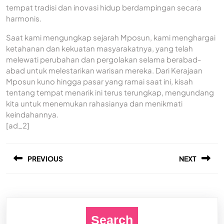
tempat tradisi dan inovasi hidup berdampingan secara
harmonis.
Saat kami mengungkap sejarah Mposun, kami menghargai
ketahanan dan kekuatan masyarakatnya, yang telah
melewati perubahan dan pergolakan selama berabad-
abad untuk melestarikan warisan mereka. Dari Kerajaan
Mposun kuno hingga pasar yang ramai saat ini, kisah
tentang tempat menarik ini terus terungkap, mengundang
kita untuk menemukan rahasianya dan menikmati
keindahannya.
[ad_2]
Post
PREVIOUS
NEXT
navigation
Previous
Next
post:
post:
Search