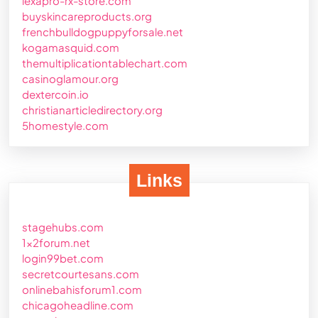
lexapro-rx-store.com
buyskincareproducts.org
frenchbulldogpuppyforsale.net
kogamasquid.com
themultiplicationtablechart.com
casinoglamour.org
dextercoin.io
christianarticledirectory.org
5homestyle.com
Links
stagehubs.com
1x2forum.net
login99bet.com
secretcourtesans.com
onlinebahisforum1.com
chicagoheadline.com