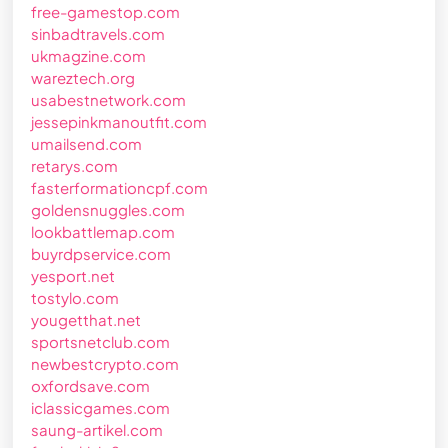
free-gamestop.com
sinbadtravels.com
ukmagzine.com
wareztech.org
usabestnetwork.com
jessepinkmanoutfit.com
umailsend.com
retarys.com
fasterformationcpf.com
goldensnuggles.com
lookbattlemap.com
buyrdpservice.com
yesport.net
tostylo.com
yougetthat.net
sportsnetclub.com
newbestcrypto.com
oxfordsave.com
iclassicgames.com
saung-artikel.com