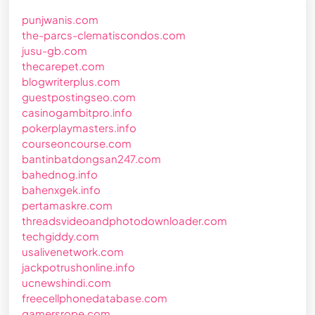
punjwanis.com
the-parcs-clematiscondos.com
jusu-gb.com
thecarepet.com
blogwriterplus.com
guestpostingseo.com
casinogambitpro.info
pokerplaymasters.info
courseoncourse.com
bantinbatdongsan247.com
bahednog.info
bahenxgek.info
pertamaskre.com
threadsvideoandphotodownloader.com
techgiddy.com
usalivenetwork.com
jackpotrushonline.info
ucnewshindi.com
freecellphonedatabase.com
gamersrope.com