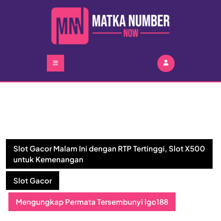
Skip
to
content
Skip
to
content
Open
Button
Slot Gacor Malam Ini dengan RTP Tertinggi, Slot X500
untuk Kemenangan
Slot Gacor
Mengungkap Permata Tersembunyi lgo188