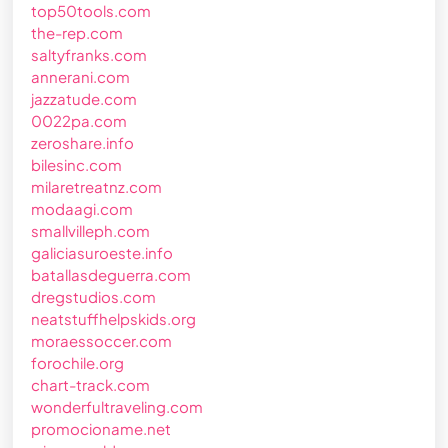
top50tools.com
the-rep.com
saltyfranks.com
annerani.com
jazzatude.com
0022pa.com
zeroshare.info
bilesinc.com
milaretreatnz.com
modaagi.com
smallvilleph.com
galiciasuroeste.info
batallasdeguerra.com
dregstudios.com
neatstuffhelpskids.org
moraessoccer.com
forochile.org
chart-track.com
wonderfultraveling.com
promocioname.net