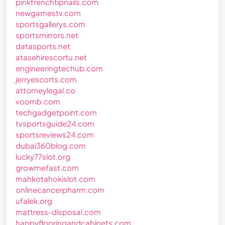
pinkfrenchtipnails.com
newgamestv.com
sportsgallerys.com
sportsmirrors.net
datasports.net
atasehirescortu.net
engineeringtechub.com
jerryescorts.com
attorneylegal.co
voomb.com
techgadgetpoint.com
tvsportsguide24.com
sportsreviews24.com
dubai360blog.com
lucky77slot.org
growmefast.com
mahkotahokislot.com
onlinecancerpharm.com
ufalek.org
mattress-disposal.com
happyflooringandcabinets.com