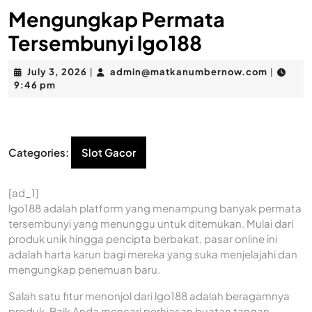
Mengungkap Permata
Tersembunyi lgo188
July
admin@
July 3, 2026
admin@matkanumbernow.com
|
|
3,
9:46 pm
2026
Categories:
Slot Gacor
[ad_1]
lgo188 adalah platform yang menampung banyak permata
tersembunyi yang menunggu untuk ditemukan. Mulai dari
produk unik hingga pencipta berbakat, pasar online ini
adalah harta karun bagi mereka yang suka menjelajahi dan
mengungkap penemuan baru.
Salah satu fitur menonjol dari lgo188 adalah beragamnya
produk. Baik Anda mencari perhiasan buatan tangan,