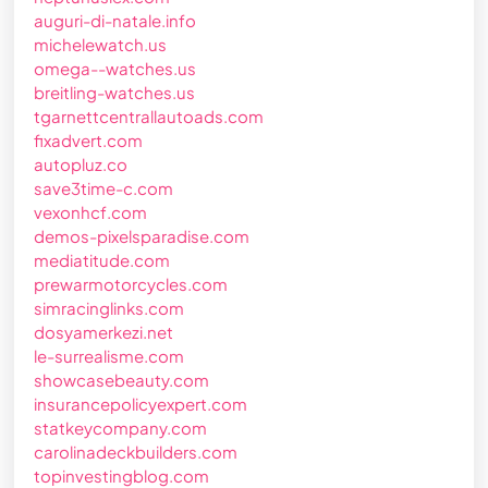
auguri-di-natale.info
michelewatch.us
omega--watches.us
breitling-watches.us
tgarnettcentrallautoads.com
fixadvert.com
autopluz.co
save3time-c.com
vexonhcf.com
demos-pixelsparadise.com
mediatitude.com
prewarmotorcycles.com
simracinglinks.com
dosyamerkezi.net
le-surrealisme.com
showcasebeauty.com
insurancepolicyexpert.com
statkeycompany.com
carolinadeckbuilders.com
topinvestingblog.com