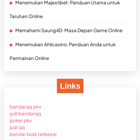
Menemukan Majestibet: Panduan Utama untuk
Taruhan Online
Memahami Saung4D: Masa Depan Game Online
Menemukan Ahlicasino: Panduan Anda untuk
Permainan Online
Links
bandarqq pkv
judi bandarqq
poker pkv
judi qq
bandar bola terbesar