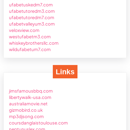
ufabetuskedm7.com
ufabetutoredm3.com
ufabetutoredm7.com
ufabetvalleyum3.com
veloxview.com
westufabetm3.com
whiskeybrothersllc.com
wildufabetum7.com
Links
jimsfamousbbq.com
libertywalk-usa.com
australiamovie.net
gizmobird.co.uk
mp3djsong.com
coursdanglaistoulouse.com
neptunuslex.com