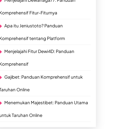
Komprehensif Fitur-Fiturnya
Apa itu Jeniustoto? Panduan
Komprehensif tentang Platform
Menjelajahi Fitur Dewi4D: Panduan
Komprehensif
Gajibet: Panduan Komprehensif untuk
Taruhan Online
Menemukan Majestibet: Panduan Utama
untuk Taruhan Online