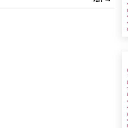
NEXT
Next
post: