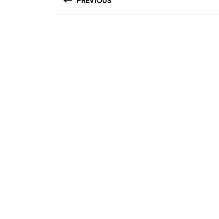
PREVIOUS
navigation
Previous
post: