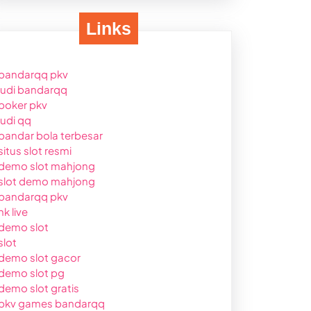
Links
bandarqq pkv
judi bandarqq
poker pkv
judi qq
bandar bola terbesar
situs slot resmi
demo slot mahjong
slot demo mahjong
bandarqq pkv
hk live
demo slot
slot
demo slot gacor
demo slot pg
demo slot gratis
pkv games bandarqq