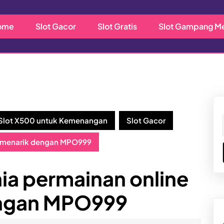
ome
Slot Gacor
Slot Gratis
Slot Gampang M
, Slot X500 untuk Kemenangan
Slot Gacor
g menarik dengan MPO999
a permainan online
engan MPO999