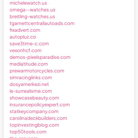
michelewatch.us
omega--watches.us
breitling-watches.us
tgarnettcentrallautoads.com
fixadvert.com
autopluz.co
save3time-c.com
vexonhcf.com
demos-pixelsparadise.com
mediatitude.com
prewarmotorcycles.com
simracinglinks.com
dosyamerkezi.net
le-surrealisme.com
showcasebeauty.com
insurancepolicyexpert.com
statkeycompany.com
carolinadeckbuilders.com
topinvestingblog.com
top50tools.com