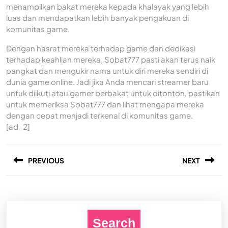
menampilkan bakat mereka kepada khalayak yang lebih
luas dan mendapatkan lebih banyak pengakuan di
komunitas game.
Dengan hasrat mereka terhadap game dan dedikasi
terhadap keahlian mereka, Sobat777 pasti akan terus naik
pangkat dan mengukir nama untuk diri mereka sendiri di
dunia game online. Jadi jika Anda mencari streamer baru
untuk diikuti atau gamer berbakat untuk ditonton, pastikan
untuk memeriksa Sobat777 dan lihat mengapa mereka
dengan cepat menjadi terkenal di komunitas game.
[ad_2]
Post
PREVIOUS
NEXT
navigation
Previous
Next
post:
post:
Search