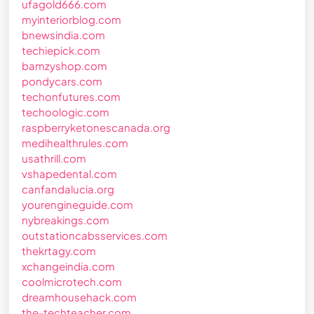
ufagold666.com
myinteriorblog.com
bnewsindia.com
techiepick.com
bamzyshop.com
pondycars.com
techonfutures.com
techoologic.com
raspberryketonescanada.org
medihealthrules.com
usathrill.com
vshapedental.com
canfandalucia.org
yourengineguide.com
nybreakings.com
outstationcabsservices.com
thekrtagy.com
xchangeindia.com
coolmicrotech.com
dreamhousehack.com
the-techteacher.com