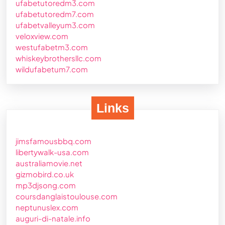
ufabetutoredm3.com
ufabetutoredm7.com
ufabetvalleyum3.com
veloxview.com
westufabetm3.com
whiskeybrothersllc.com
wildufabetum7.com
Links
jimsfamousbbq.com
libertywalk-usa.com
australiamovie.net
gizmobird.co.uk
mp3djsong.com
coursdanglaistoulouse.com
neptunuslex.com
auguri-di-natale.info