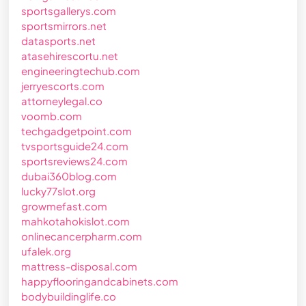
sportsgallerys.com
sportsmirrors.net
datasports.net
atasehirescortu.net
engineeringtechub.com
jerryescorts.com
attorneylegal.co
voomb.com
techgadgetpoint.com
tvsportsguide24.com
sportsreviews24.com
dubai360blog.com
lucky77slot.org
growmefast.com
mahkotahokislot.com
onlinecancerpharm.com
ufalek.org
mattress-disposal.com
happyflooringandcabinets.com
bodybuildinglife.co