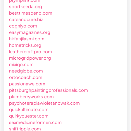
sportkeeda.org
besttimespend.com
careandcure.biz
cogniyo.com
easymagazines.org
hirfanjilasmi.com
hometricks.org
leathercraftpro.com
microgridpower.org
mixiqo.com
needglobe.com
ortocoach.com
passionawe.com
pittsburghpaintingprofessionals.com
plumberryworks.com
psychoterapiawioletanowak.com
quickultimate.com
quirkyquester.com
sexmedicineformen.com
shiftripple.com