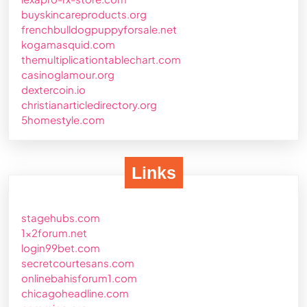
buyskincareproducts.org
frenchbulldogpuppyforsale.net
kogamasquid.com
themultiplicationtablechart.com
casinoglamour.org
dextercoin.io
christianarticledirectory.org
5homestyle.com
Links
stagehubs.com
1x2forum.net
login99bet.com
secretcourtesans.com
onlinebahisforum1.com
chicagoheadline.com