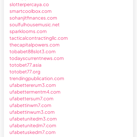
slotterpercaya.co
smartcoolbox.com
sohanjitfinances.com
soulfulhousemusic.net
sparklooms.com
tacticalcontractingllc.com
thecapitalpowers.com
tobabet88slot3.com
todayscurrentnews.com
totobet77.asia
totobet77.org
trendingpublication.com
ufabettererum3.com
ufabettermentm4.com
ufabettersum7.com
ufabettinwm7.com
ufabettinwum3.com
ufabetunitedm3.com
ufabetunitedm7.com
ufabetuskedm7.com