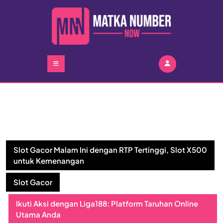
Skip
to
content
Skip
to
content
Open
Button
Slot Gacor Malam Ini dengan RTP Tertinggi, Slot X500
untuk Kemenangan
Slot Gacor
Ikuti Aksi dengan Liga188: Platform Taruhan Online
Utama Anda