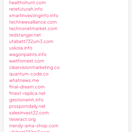
healthohunt.com
retefuturah.info
smartinvestinginfo.info
technewsalliance.com
technonetmarket.com
tedstanger.net
ufabett732um3.com
uskola.info
wagonpaints.info
waitfornext.com
clearvisionmarketing.co
quantum-code.co
whatnews.me
final-dream.com
finest-replica.net
gestioneinh.info
prosportdaily.net
salesinvest22.com
teseract.org
trendy-ama-shop.com
ufabett732m7.com