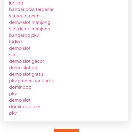
judi qq
bandar bola terbesar
situs slot resmi
demo slot mahjong
slot demo mahjong
bandarqq pkv
hk live
demo slot
slot
demo slot gacor
demo slot pg
demo slot gratis
pkv games bandarqq
dominoqq
pkv
demo slot
dominoqq pkv
pkv