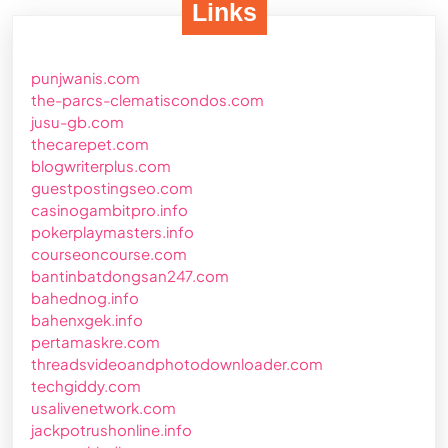
Links
punjwanis.com
the-parcs-clematiscondos.com
jusu-gb.com
thecarepet.com
blogwriterplus.com
guestpostingseo.com
casinogambitpro.info
pokerplaymasters.info
courseoncourse.com
bantinbatdongsan247.com
bahednog.info
bahenxgek.info
pertamaskre.com
threadsvideoandphotodownloader.com
techgiddy.com
usalivenetwork.com
jackpotrushonline.info