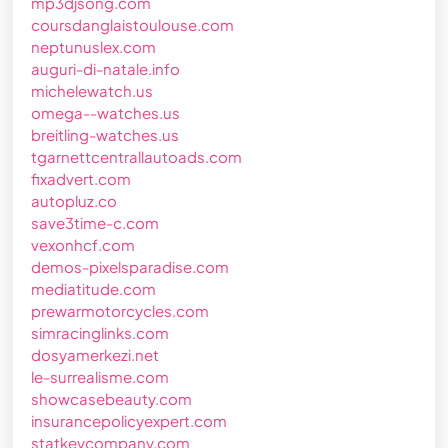
mp3djsong.com
coursdanglaistoulouse.com
neptunuslex.com
auguri-di-natale.info
michelewatch.us
omega--watches.us
breitling-watches.us
tgarnettcentrallautoads.com
fixadvert.com
autopluz.co
save3time-c.com
vexonhcf.com
demos-pixelsparadise.com
mediatitude.com
prewarmotorcycles.com
simracinglinks.com
dosyamerkezi.net
le-surrealisme.com
showcasebeauty.com
insurancepolicyexpert.com
statkeycompany.com