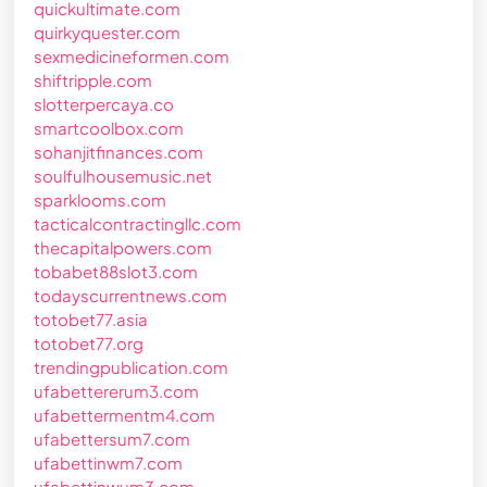
quickultimate.com
quirkyquester.com
sexmedicineformen.com
shiftripple.com
slotterpercaya.co
smartcoolbox.com
sohanjitfinances.com
soulfulhousemusic.net
sparklooms.com
tacticalcontractingllc.com
thecapitalpowers.com
tobabet88slot3.com
todayscurrentnews.com
totobet77.asia
totobet77.org
trendingpublication.com
ufabettererum3.com
ufabettermentm4.com
ufabettersum7.com
ufabettinwm7.com
ufabettinwum3.com