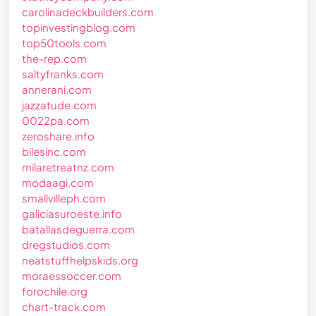
carolinadeckbuilders.com
topinvestingblog.com
top50tools.com
the-rep.com
saltyfranks.com
annerani.com
jazzatude.com
0022pa.com
zeroshare.info
bilesinc.com
milaretreatnz.com
modaagi.com
smallvilleph.com
galiciasuroeste.info
batallasdeguerra.com
dregstudios.com
neatstuffhelpskids.org
moraessoccer.com
forochile.org
chart-track.com