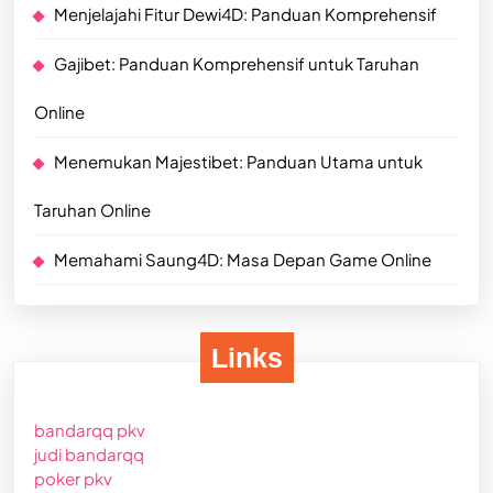
Menjelajahi Fitur Dewi4D: Panduan Komprehensif
Gajibet: Panduan Komprehensif untuk Taruhan
Online
Menemukan Majestibet: Panduan Utama untuk
Taruhan Online
Memahami Saung4D: Masa Depan Game Online
Links
bandarqq pkv
judi bandarqq
poker pkv