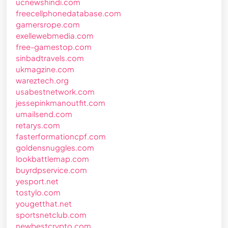
ucnewshindi.com
freecellphonedatabase.com
gamersrope.com
exellewebmedia.com
free-gamestop.com
sinbadtravels.com
ukmagzine.com
wareztech.org
usabestnetwork.com
jessepinkmanoutfit.com
umailsend.com
retarys.com
fasterformationcpf.com
goldensnuggles.com
lookbattlemap.com
buyrdpservice.com
yesport.net
tostylo.com
yougetthat.net
sportsnetclub.com
newbestcrypto.com