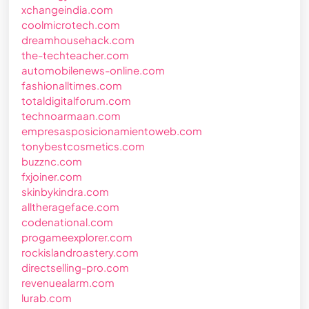
xchangeindia.com
coolmicrotech.com
dreamhousehack.com
the-techteacher.com
automobilenews-online.com
fashionalltimes.com
totaldigitalforum.com
technoarmaan.com
empresasposicionamientoweb.com
tonybestcosmetics.com
buzznc.com
fxjoiner.com
skinbykindra.com
alltherageface.com
codenational.com
progameexplorer.com
rockislandroastery.com
directselling-pro.com
revenuealarm.com
lurab.com