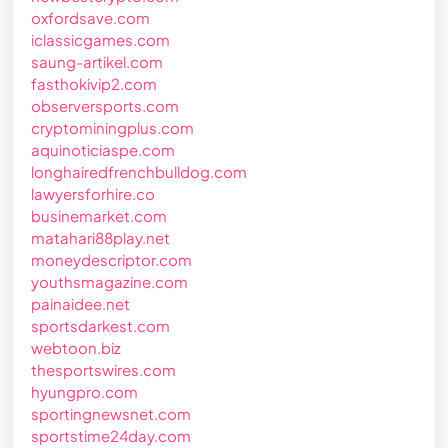
oxfordsave.com
iclassicgames.com
saung-artikel.com
fasthokivip2.com
observersports.com
cryptominingplus.com
aquinoticiaspe.com
longhairedfrenchbulldog.com
lawyersforhire.co
businemarket.com
matahari88play.net
moneydescriptor.com
youthsmagazine.com
painaidee.net
sportsdarkest.com
webtoon.biz
thesportswires.com
hyungpro.com
sportingnewsnet.com
sportstime24day.com