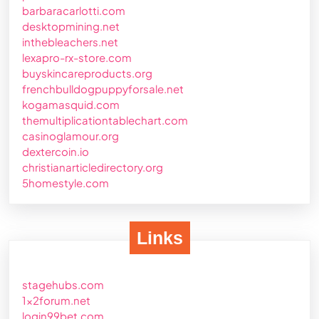
barbaracarlotti.com
desktopmining.net
inthebleachers.net
lexapro-rx-store.com
buyskincareproducts.org
frenchbulldogpuppyforsale.net
kogamasquid.com
themultiplicationtablechart.com
casinoglamour.org
dextercoin.io
christianarticledirectory.org
5homestyle.com
Links
stagehubs.com
1x2forum.net
login99bet.com