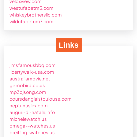
veloxview.com
westufabetm3.com
whiskeybrothersllc.com
wildufabetum7.com
Links
jimsfamousbbq.com
libertywalk-usa.com
australiamovie.net
gizmobird.co.uk
mp3djsong.com
coursdanglaistoulouse.com
neptunuslex.com
auguri-di-natale.info
michelewatch.us
omega--watches.us
breitling-watches.us