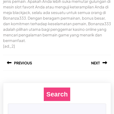
jenis pemain. Apakah Anda lebih suka memutar gulungan di
mesin slot favorit Anda atau menguji keterampilan Anda di
meja blackjack, selalu ada sesuatu untuk semua orang di
Bonanza333. Dengan beragam permainan, bonus besar,
dan komitmen terhadap keselamatan pemain, Bonanza333
adalah pilihan utama bagi penggemar kasino online yang
mencari pengalaman bermain game yang menarik dan
bermanfaat.
[ad_2]
Post
PREVIOUS
NEXT
navigation
Previous
Next
post:
post:
Search