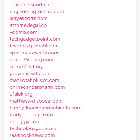
atasehirescortu.net
engineeringtechub.com
jerryescorts.com
attorneylegal.co
voomb.com
techgadgetpoint.com
tvsportsguide24.com
sportsreviews24.com
dubai360blog.com
lucky77slot.org
growmefast.com
mahkotahokislot.com
onlinecancerpharm.com
ufalek.org
mattress-disposal.com
happyflooringandcabinets.com
bodybuildinglife.co
qrdoggy.com
technologygud.com
realshocknews.com