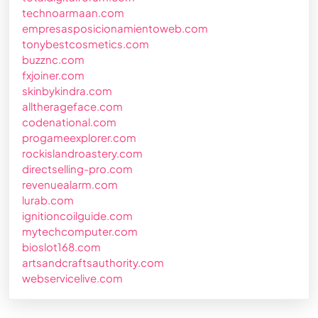
technoarmaan.com
empresasposicionamientoweb.com
tonybestcosmetics.com
buzznc.com
fxjoiner.com
skinbykindra.com
alltherageface.com
codenational.com
progameexplorer.com
rockislandroastery.com
directselling-pro.com
revenuealarm.com
lurab.com
ignitioncoilguide.com
mytechcomputer.com
bioslot168.com
artsandcraftsauthority.com
webservicelive.com