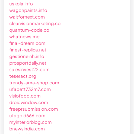
uskola.info
wagonpaints.info
waitfornext.com
clearvisionmarketing.co
quantum-code.co
whatnews.me
final-dream.com
finest-replica.net
gestioneinh.info
prosportdaily.net
salesinvest22.com
teseract.org
trendy-ama-shop.com
ufabett732m7.com
visiofood.com
droidwindow.com
freeprsubmission.com
ufagold666.com
myinteriorblog.com
bnewsindia.com