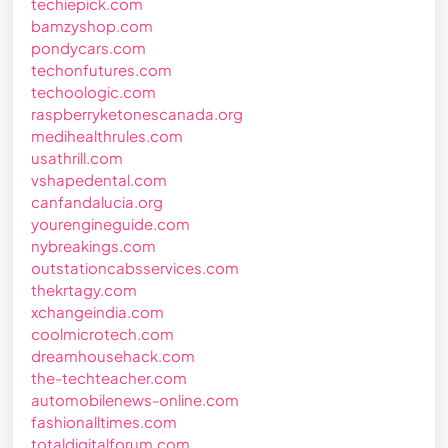
techiepick.com
bamzyshop.com
pondycars.com
techonfutures.com
techoologic.com
raspberryketonescanada.org
medihealthrules.com
usathrill.com
vshapedental.com
canfandalucia.org
yourengineguide.com
nybreakings.com
outstationcabsservices.com
thekrtagy.com
xchangeindia.com
coolmicrotech.com
dreamhousehack.com
the-techteacher.com
automobilenews-online.com
fashionalltimes.com
totaldigitalforum.com