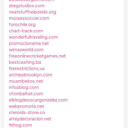
dregstudios.com
neatstuffhelpskids.org
moraessoccer.com
forochile.org
chart-track.com
wonderfultraveling.com
promocioname.net
wimaxworld.com
freeonlinecricketgames.net
bestcashing.biz
firerestrictions.us
archiesbrooklyn.com
muambeiros.net
infozblog.com
chonbaihat.com
elblogdeoscargonzalez.com
webpromote.net
steroids-store.co
arteydecoracion.net
fithog.com