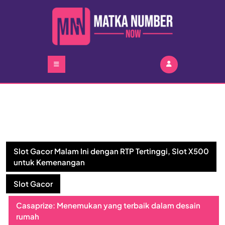
Skip
to
content
Skip
to
content
Open
Button
Slot Gacor Malam Ini dengan RTP Tertinggi, Slot X500
untuk Kemenangan
Slot Gacor
Casaprize: Menemukan yang terbaik dalam desain
rumah