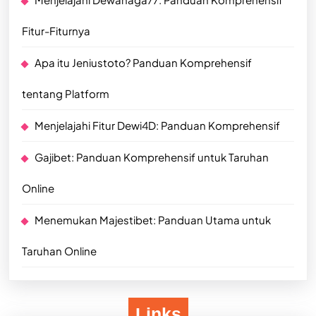
Fitur-Fiturnya
Apa itu Jeniustoto? Panduan Komprehensif
tentang Platform
Menjelajahi Fitur Dewi4D: Panduan Komprehensif
Gajibet: Panduan Komprehensif untuk Taruhan
Online
Menemukan Majestibet: Panduan Utama untuk
Taruhan Online
Links