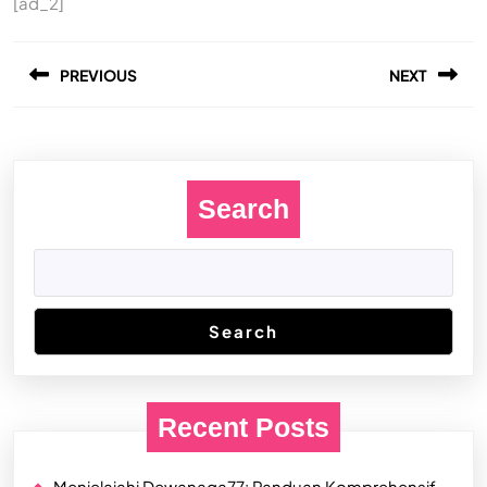
[ad_2]
Post
PREVIOUS
NEXT
navigation
Previous
Next
post:
post:
Search
Search
Recent Posts
Menjelajahi Dewanaga77: Panduan Komprehensif