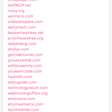
betflik09.net
ncaq.org
xenmicro.com
onlineshopera.com
dartyfresh.com
lewisenterprises.net
pcsoftwarefree.org
dailylinking.com
dnafyx.com
giocolenuvole.com
iyouessential.com
withloveamity.com
youlearncode.com
fxyatirim.com
abbuguide.com
technologyresult.com
webhostingoffers.org
whatszow.com
ehomeamerca.com
techintendo.com