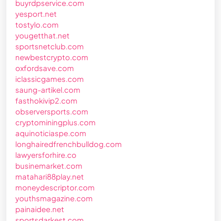
buyrdpservice.com
yesport.net
tostylo.com
yougetthat.net
sportsnetclub.com
newbestcrypto.com
oxfordsave.com
iclassicgames.com
saung-artikel.com
fasthokivip2.com
observersports.com
cryptominingplus.com
aquinoticiaspe.com
longhairedfrenchbulldog.com
lawyersforhire.co
businemarket.com
matahari88play.net
moneydescriptor.com
youthsmagazine.com
painaidee.net
sportsdarkest.com