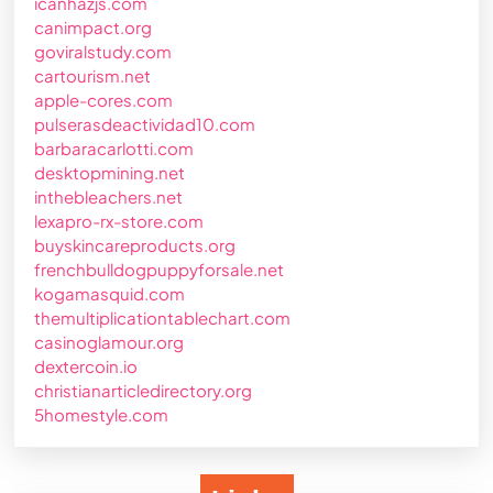
icanhazjs.com
canimpact.org
goviralstudy.com
cartourism.net
apple-cores.com
pulserasdeactividad10.com
barbaracarlotti.com
desktopmining.net
inthebleachers.net
lexapro-rx-store.com
buyskincareproducts.org
frenchbulldogpuppyforsale.net
kogamasquid.com
themultiplicationtablechart.com
casinoglamour.org
dextercoin.io
christianarticledirectory.org
5homestyle.com