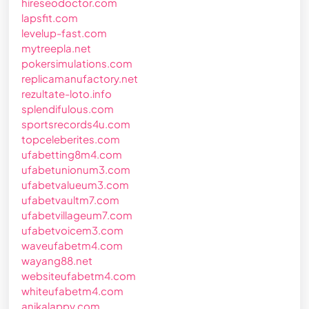
hireseodoctor.com
lapsfit.com
levelup-fast.com
mytreepla.net
pokersimulations.com
replicamanufactory.net
rezultate-loto.info
splendifulous.com
sportsrecords4u.com
topceleberites.com
ufabetting8m4.com
ufabetunionum3.com
ufabetvalueum3.com
ufabetvaultm7.com
ufabetvillageum7.com
ufabetvoicem3.com
waveufabetm4.com
wayang88.net
websiteufabetm4.com
whiteufabetm4.com
anikalappy.com