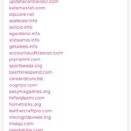
updatecentral360.com
katamastah.com
zqscore.net
aseleraio.info
asticio.info
egardenio.info
arxteamio.info
getalexio.info
accountaudittaxcon.com
prymprint.com
sportkeeda.org
besttimespend.com
careandcure.biz
cogniyo.com
easymagazines.org
hirfanjilasmi.com
hometricks.org
leathercraftpro.com
microgridpower.org
mixiqo.com
needglobe.com