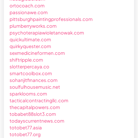
ortocoach.com
passionawe.com
pittsburghpaintingprofessionals.com
plumberryworks.com
psychoterapiawioletanowak.com
quickultimate.com
quirkyquester.com
sexmedicineformen.com
shiftripple.com
slotterpercaya.co
smartcoolbox.com
sohanjitfinances.com
soulfulhousemusic.net
sparklooms.com
tacticalcontractingllc.com
thecapitalpowers.com
tobabet88slot3.com
todayscurrentnews.com
totobet77.asia
totobet77.org