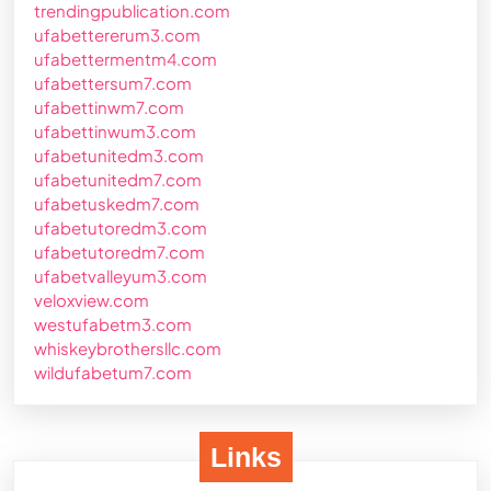
trendingpublication.com
ufabettererum3.com
ufabettermentm4.com
ufabettersum7.com
ufabettinwm7.com
ufabettinwum3.com
ufabetunitedm3.com
ufabetunitedm7.com
ufabetuskedm7.com
ufabetutoredm3.com
ufabetutoredm7.com
ufabetvalleyum3.com
veloxview.com
westufabetm3.com
whiskeybrothersllc.com
wildufabetum7.com
Links