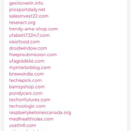
gestioneinh.info
prosportdaily.net
salesinvest22.com
teseract.org
trendy-ama-shop.com
ufabett732m7.com
visiofood.com
droidwindow.com
freeprsubmission.com
ufagold666.com
myinteriorblog.com
bnewsindia.com
techiepick.com
bamzyshop.com
pondycars.com
techonfutures.com
techoologic.com
raspberryketonescanada.org
medihealthrules.com
usathrill.com