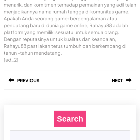
menarik, dan komitmen terhadap permainan yang adil telah
menjadikannya nama rumah tangga di komunitas game.
Apakah Anda seorang gamer berpengalaman atau
pendatang baru di dunia game online, Rahayu88 adalah
platform yang memiliki sesuatu untuk semua orang.
Dengan reputasinya untuk kualitas dan keandalan,
Rahayu88 pasti akan terus tumbuh dan berkembang di
tahun -tahun mendatang.
[ad_2]
Post
PREVIOUS
NEXT
navigation
Previous
Next
post:
post:
Search